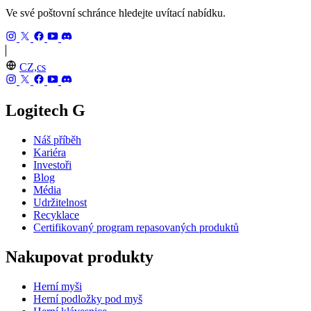
Ve své poštovní schránce hledejte uvítací nabídku.
CZ,cs
Logitech G
Náš příběh
Kariéra
Investoři
Blog
Média
Udržitelnost
Recyklace
Certifikovaný program repasovaných produktů
Nakupovat produkty
Herní myši
Herní podložky pod myš