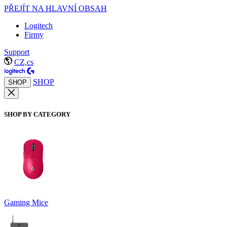
PŘEJÍT NA HLAVNÍ OBSAH
Logitech
Firmy
Support
CZ,cs
SHOP
SHOP
SHOP BY CATEGORY
Gaming Mice