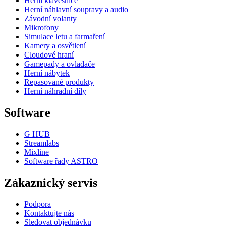
Herní klávesnice
Herní náhlavní soupravy a audio
Závodní volanty
Mikrofony
Simulace letu a farmaření
Kamery a osvětlení
Cloudové hraní
Gamepady a ovladače
Herní nábytek
Repasované produkty
Herní náhradní díly
Software
G HUB
Streamlabs
Mixline
Software řady ASTRO
Zákaznický servis
Podpora
Kontaktujte nás
Sledovat objednávku