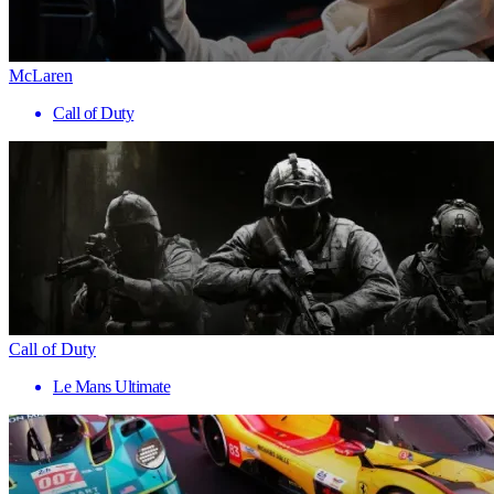
McLaren
Call of Duty
Call of Duty
Le Mans Ultimate