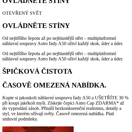
OVLÁDNĚTE STÍNY
OTEVŘENÝ SVĚT
OVLÁDNĚTE STÍNY
Od nejtiššího šepotu až po nejhlasitější střet – multiplatformní
náhlavní soupravy Astro řady A50 oživí každý skok, úder a úder.
Od nejtiššího šepotu až po nejhlasitější střet – multiplatformní
náhlavní soupravy Astro řady A50 oživí každý skok, úder a úder.
ŠPIČKOVÁ ČISTOTA
ČASOVĚ OMEZENÁ NABÍDKA.
Kupte si jakoukoli náhlavní soupravu řady A50 a UŠETŘÍTE 30 %
při koupi jakékoli myši. Získejte čepici Astro Cap ZDARMA* až
do vyprodání zásob. Přináší bezkonkurenční realismus, detaily a
styl, ve kterém ožívají světy. Časově omezená nabídka. Platí
smluvní podmínky.