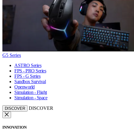
G5 Series
ASTRO Series
FPS - PRO Series
FPS - G Series
Sandbox Survival
Openworld
Simulation - Flight
Simulation - Space
DISCOVER
DISCOVER
INNOVATION