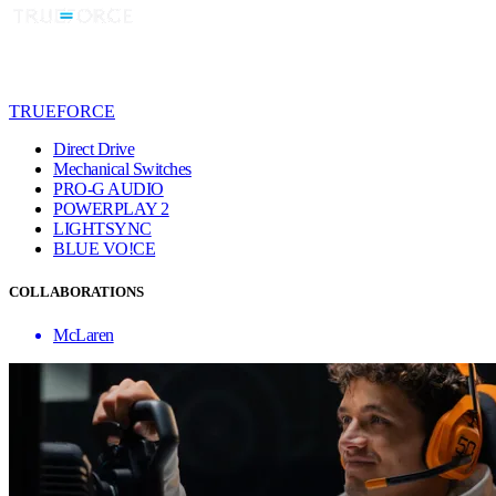
TRUEFORCE
Direct Drive
Mechanical Switches
PRO-G AUDIO
POWERPLAY 2
LIGHTSYNC
BLUE VO!CE
COLLABORATIONS
McLaren