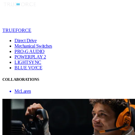
TRUEFORCE
Direct Drive
Mechanical Switches
PRO-G AUDIO
POWERPLAY 2
LIGHTSYNC
BLUE VO!CE
COLLABORATIONS
McLaren