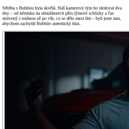
Střelba s Bubbou byla skvělá. Náš kamerový tým ho sledoval dva
dny – od tréninku na simulátorech přes týmové schůzky a čas
strávený s rodinou až po vše, co se dělo mezi tím – byli jsme tam,
abychom zachytili Bubbův autentický hlas.