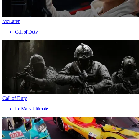
McLaren
Call of Duty
Call of Duty
Le Mans Ultimate