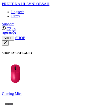
PŘEJÍT NA HLAVNÍ OBSAH
Logitech
Firmy
Support
CZ,cs
SHOP
SHOP
SHOP BY CATEGORY
Gaming Mice