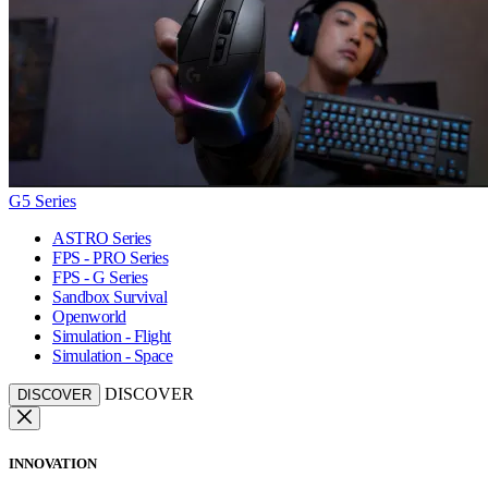
G5 Series
ASTRO Series
FPS - PRO Series
FPS - G Series
Sandbox Survival
Openworld
Simulation - Flight
Simulation - Space
DISCOVER
DISCOVER
INNOVATION