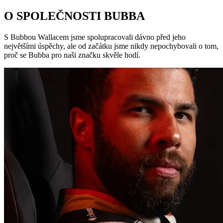
O SPOLEČNOSTI BUBBA
S Bubbou Wallacem jsme spolupracovali dávno před jeho
největšími úspěchy, ale od začátku jsme nikdy nepochybovali o tom,
proč se Bubba pro naši značku skvěle hodí.