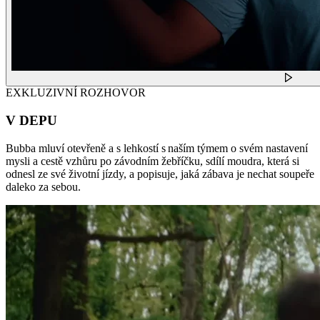
EXKLUZIVNÍ ROZHOVOR
V DEPU
Bubba mluví otevřeně a s lehkostí s naším týmem o svém nastavení
mysli a cestě vzhůru po závodním žebříčku, sdílí moudra, která si
odnesl ze své životní jízdy, a popisuje, jaká zábava je nechat soupeře
daleko za sebou.