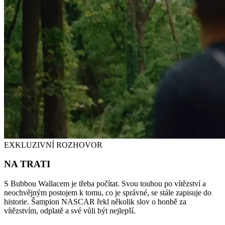
EXKLUZIVNÍ ROZHOVOR
NA TRATI
S Bubbou Wallacem je třeba počítat. Svou touhou po vítězství a
neochvějným postojem k tomu, co je správné, se stále zapisuje do
historie. Šampion NASCAR řekl několik slov o honbě za
vítězstvím, odplatě a své vůli být nejlepší.