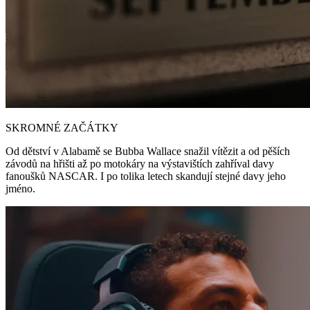
SKROMNÉ ZAČÁTKY
Od dětství v Alabamě se Bubba Wallace snažil vítězit a od pěších
závodů na hřišti až po motokáry na výstavištích zahříval davy
fanoušků NASCAR. I po tolika letech skandují stejné davy jeho
jméno.