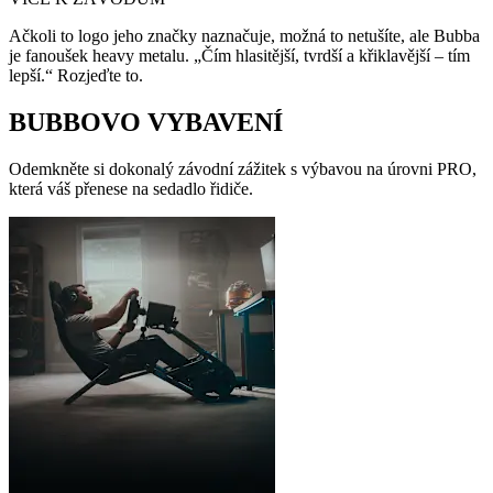
Ačkoli to logo jeho značky naznačuje, možná to netušíte, ale Bubba
je fanoušek heavy metalu. „Čím hlasitější, tvrdší a křiklavější – tím
lepší.“ Rozjeďte to.
BUBBOVO VYBAVENÍ
Odemkněte si dokonalý závodní zážitek s výbavou na úrovni PRO,
která váš přenese na sedadlo řidiče.