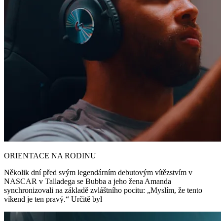
ORIENTACE NA RODINU
Několik dní před svým legendárním debutovým vítězstvím v
NASCAR v Talladega se Bubba a jeho žena Amanda
synchronizovali na základě zvláštního pocitu: „Myslím, že tento
víkend je ten pravý.“ Určitě byl