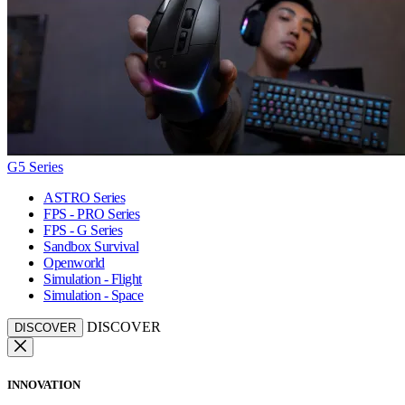
G5 Series
ASTRO Series
FPS - PRO Series
FPS - G Series
Sandbox Survival
Openworld
Simulation - Flight
Simulation - Space
DISCOVER
DISCOVER
INNOVATION