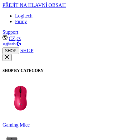
PŘEJÍT NA HLAVNÍ OBSAH
Logitech
Firmy
Support
CZ,cs
SHOP
SHOP
SHOP BY CATEGORY
Gaming Mice