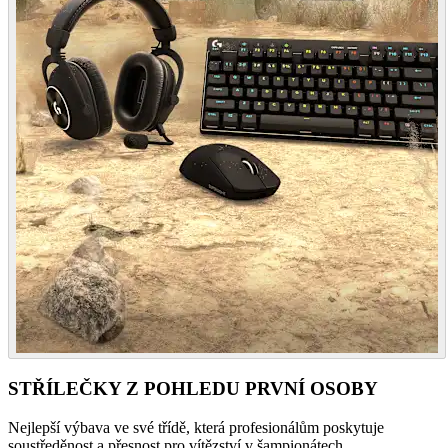
STŘÍLEČKY Z POHLEDU PRVNÍ OSOBY
Nejlepší výbava ve své třídě, která profesionálům poskytuje
soustředěnost a přesnost pro vítězství v šampionátech.