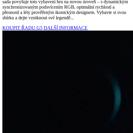
sada povyšuje toto vybavení hru na novou úroveň – s dynamickým
synchronizovaným podsvícením RGB, optimální rychlostí a
přesností a léty prověřeným ikonickým designem. Vybavte si svou
sbírku a dejte vzniknout své legendě...
KOUPIT ŘADU G5
DALŠÍ INFORMACE