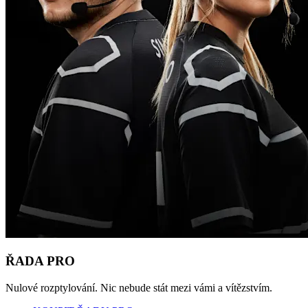
ŘADA PRO
Nulové rozptylování. Nic nebude stát mezi vámi a vítězstvím.