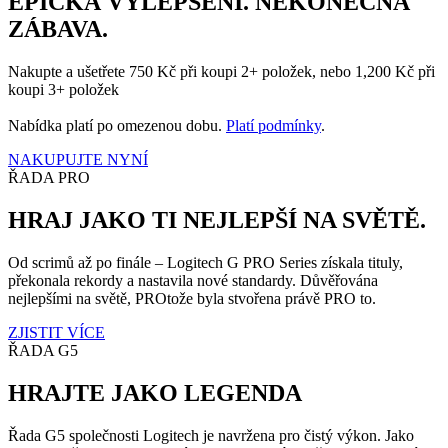
EPICKÁ VYLEPŠENÍ. NEKONEČNÁ
ZÁBAVA.
Nakupte a ušetřete 750 Kč při koupi 2+ položek, nebo 1,200 Kč při
koupi 3+ položek
Nabídka platí po omezenou dobu.
Platí podmínky
.
NAKUPUJTE NYNÍ
ŘADA PRO
HRAJ JAKO TI NEJLEPŠÍ NA SVĚTĚ.
Od scrimů až po finále – Logitech G PRO Series získala tituly,
překonala rekordy a nastavila nové standardy. Důvěřována
nejlepšími na světě, PROtože byla stvořena právě PRO to.
ZJISTIT VÍCE
ŘADA G5
HRAJTE JAKO LEGENDA
Řada G5 společnosti Logitech je navržena pro čistý výkon. Jako