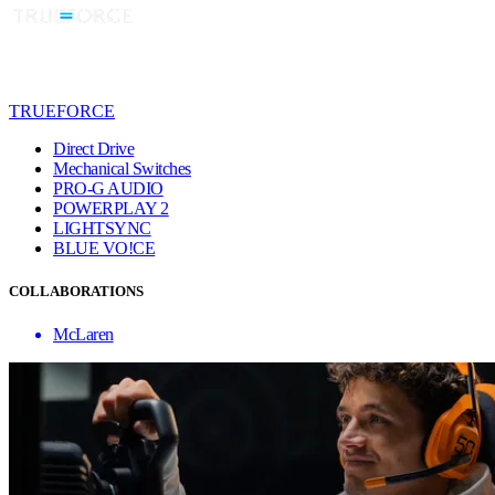
TRUEFORCE
Direct Drive
Mechanical Switches
PRO-G AUDIO
POWERPLAY 2
LIGHTSYNC
BLUE VO!CE
COLLABORATIONS
McLaren