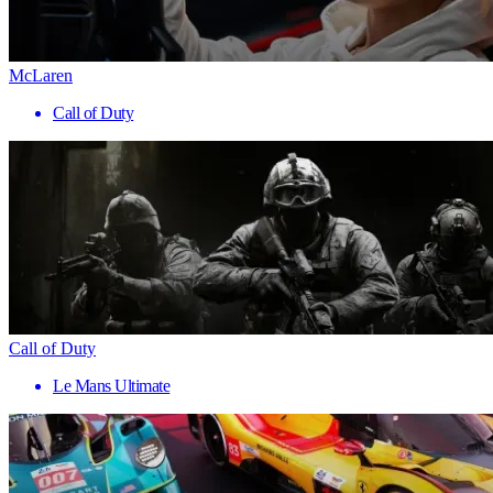
McLaren
Call of Duty
Call of Duty
Le Mans Ultimate