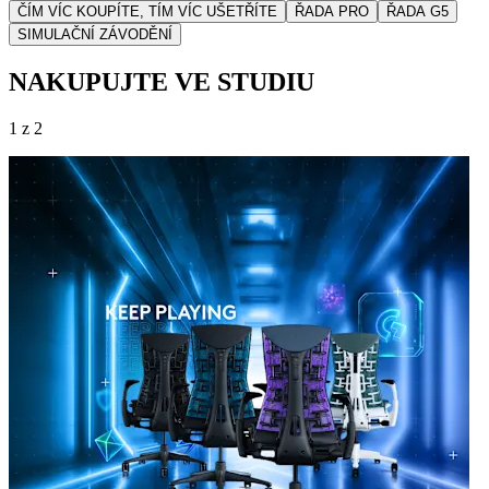
ČÍM VÍC KOUPÍTE, TÍM VÍC UŠETŘÍTE
ŘADA PRO
ŘADA G5
SIMULAČNÍ ZÁVODĚNÍ
NAKUPUJTE VE STUDIU
1 z 2