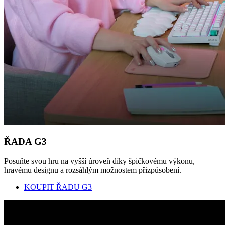
ŘADA G3
Posuňte svou hru na vyšší úroveň díky špičkovému výkonu,
hravému designu a rozsáhlým možnostem přizpůsobení.
KOUPIT ŘADU G3