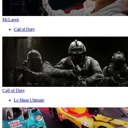
McLaren
Call of Duty
Call of Duty
Le Mans Ultimate