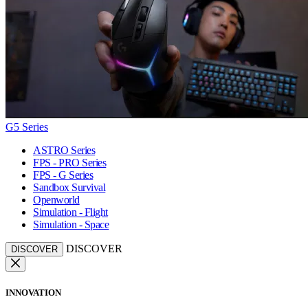
G5 Series
ASTRO Series
FPS - PRO Series
FPS - G Series
Sandbox Survival
Openworld
Simulation - Flight
Simulation - Space
DISCOVER
DISCOVER
INNOVATION