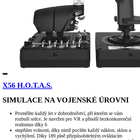
X56 H.O.T.A.S.
SIMULACE NA VOJENSKÉ ÚROVNI
Proměňte každý let v dobrodružství, při kterém se vám
rozbuší srdce. Je navržen pro VR a přináší bezkonkurenční
realismus díky 6
stupňům volnosti, díky nimž pocítíte každý náklon, sklon a
vychýlení. Díky 189 plně přizpůsobitelným ovládacím