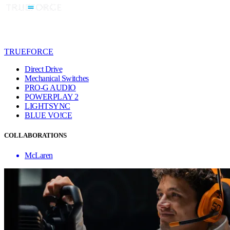
TRUEFORCE
Direct Drive
Mechanical Switches
PRO-G AUDIO
POWERPLAY 2
LIGHTSYNC
BLUE VO!CE
COLLABORATIONS
McLaren