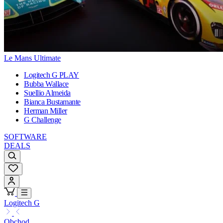
Le Mans Ultimate
Logitech G PLAY
Bubba Wallace
Suellio Almeida
Bianca Bustamante
Herman Miller
G Challenge
SOFTWARE
DEALS
Logitech G
Obchod