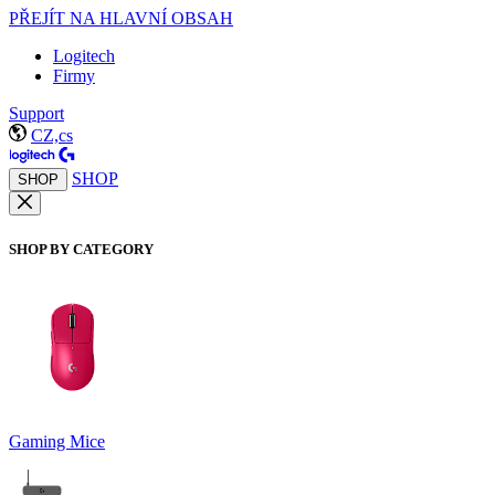
PŘEJÍT NA HLAVNÍ OBSAH
Logitech
Firmy
Support
CZ,cs
SHOP
SHOP
SHOP BY CATEGORY
Gaming Mice