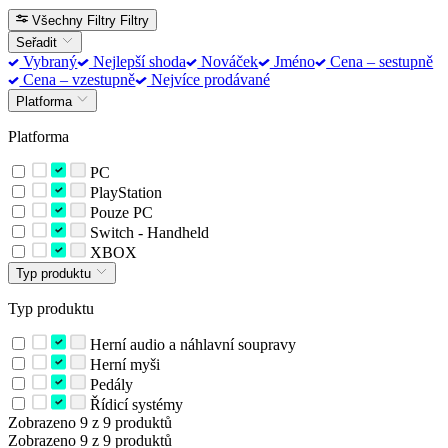
Všechny Filtry
Filtry
Seřadit
Vybraný
Nejlepší shoda
Nováček
Jméno
Cena – sestupně
Cena – vzestupně
Nejvíce prodávané
Platforma
Platforma
PC
PlayStation
Pouze PC
Switch - Handheld
XBOX
Typ produktu
Typ produktu
Herní audio a náhlavní soupravy
Herní myši
Pedály
Řídicí systémy
Zobrazeno 9 z 9 produktů
Zobrazeno 9 z 9 produktů