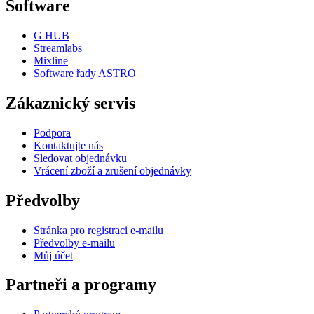
Software
G HUB
Streamlabs
Mixline
Software řady ASTRO
Zákaznický servis
Podpora
Kontaktujte nás
Sledovat objednávku
Vrácení zboží a zrušení objednávky
Předvolby
Stránka pro registraci e-mailu
Předvolby e-mailu
Můj účet
Partneři a programy