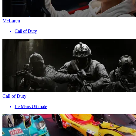
McLaren
Call of Duty
Call of Duty
Le Mans Ultimate