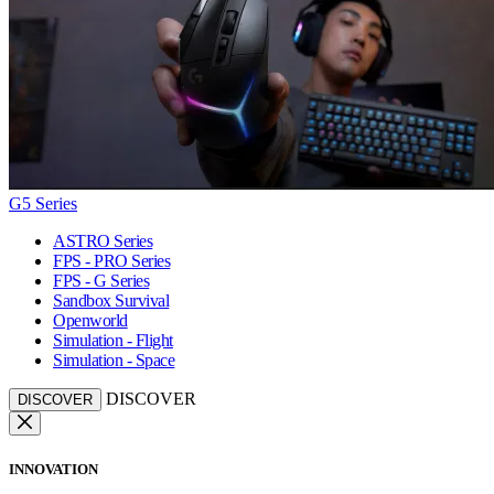
G5 Series
ASTRO Series
FPS - PRO Series
FPS - G Series
Sandbox Survival
Openworld
Simulation - Flight
Simulation - Space
DISCOVER
DISCOVER
INNOVATION