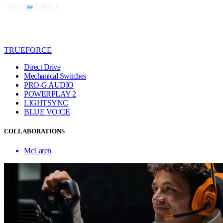
TRUEFORCE
Direct Drive
Mechanical Switches
PRO-G AUDIO
POWERPLAY 2
LIGHTSYNC
BLUE VO!CE
COLLABORATIONS
McLaren