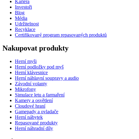
Kariéra
Investoři
Blog
Média
Udržitelnost
Recyklace
Certifikovaný program repasovaných produktů
Nakupovat produkty
Herní myši
Herní podložky pod myš
Herní klávesnice
Herní náhlavní soupravy a audio
Závodní volanty
Mikrofony
Simulace letu a farmaření
Kamery a osvětlení
Cloudové hraní
Gamepady a ovladače
Herní nábytek
Repasované produkty
Herní náhradní díly