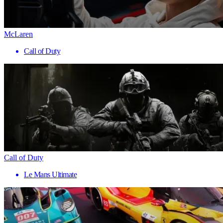
McLaren
Call of Duty
Call of Duty
Le Mans Ultimate