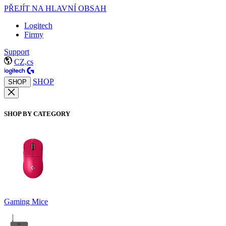
PŘEJÍT NA HLAVNÍ OBSAH
Logitech
Firmy
Support
CZ,cs
SHOP
SHOP
SHOP BY CATEGORY
Gaming Mice