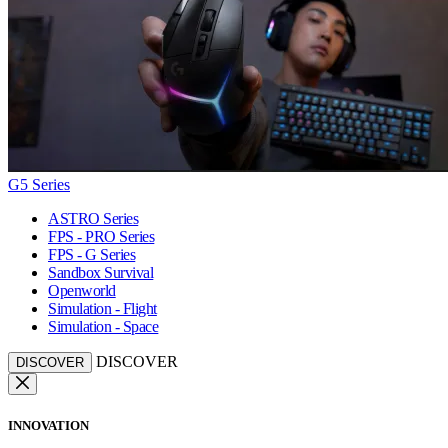
G5 Series
ASTRO Series
FPS - PRO Series
FPS - G Series
Sandbox Survival
Openworld
Simulation - Flight
Simulation - Space
DISCOVER
DISCOVER
INNOVATION