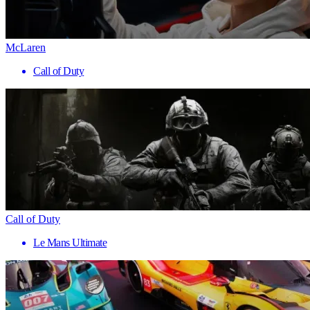
McLaren
Call of Duty
Call of Duty
Le Mans Ultimate