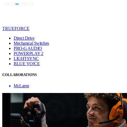
TRUEFORCE
Direct Drive
Mechanical Switches
PRO-G AUDIO
POWERPLAY 2
LIGHTSYNC
BLUE VO!CE
COLLABORATIONS
McLaren