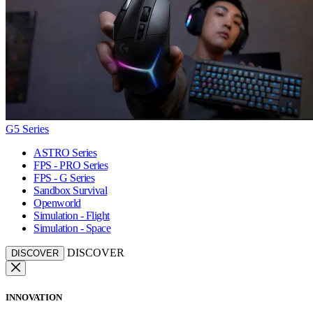
G5 Series
ASTRO Series
FPS - PRO Series
FPS - G Series
Sandbox Survival
Openworld
Simulation - Flight
Simulation - Space
DISCOVER
DISCOVER
INNOVATION