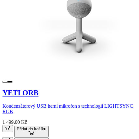
YETI ORB
Kondenzátorový USB herní mikrofon s technologií LIGHTSYNC
RGB
1 499,00 Kč
Přidat do košíku