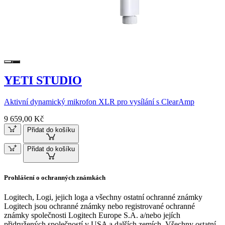
YETI STUDIO
Aktivní dynamický mikrofon XLR pro vysílání s ClearAmp
9 659,00 Kč
Přidat do košíku
Přidat do košíku
Prohlášení o ochranných známkách
Logitech, Logi, jejich loga a všechny ostatní ochranné známky
Logitech jsou ochranné známky nebo registrované ochranné
známky společnosti Logitech Europe S.A. a/nebo jejích
přidružených společností v USA a dalších zemích. Všechny ostatní