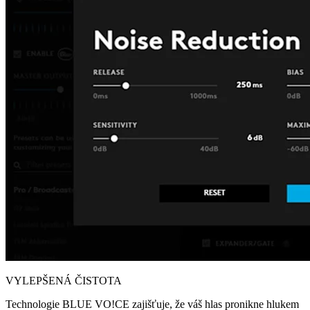
VYLEPŠENÁ ČISTOTA
Technologie BLUE VO!CE zajišťuje, že váš hlas pronikne hlukem