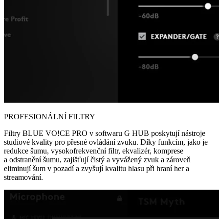
PROFESIONÁLNÍ FILTRY
Filtry BLUE VO!CE PRO v softwaru G HUB poskytují nástroje
studiové kvality pro přesné ovládání zvuku. Díky funkcím, jako je
redukce šumu, vysokofrekvenční filtr, ekvalizér, komprese
a odstranění šumu, zajišťují čistý a vyvážený zvuk a zároveň
eliminují šum v pozadí a zvyšují kvalitu hlasu při hraní her a
streamování.