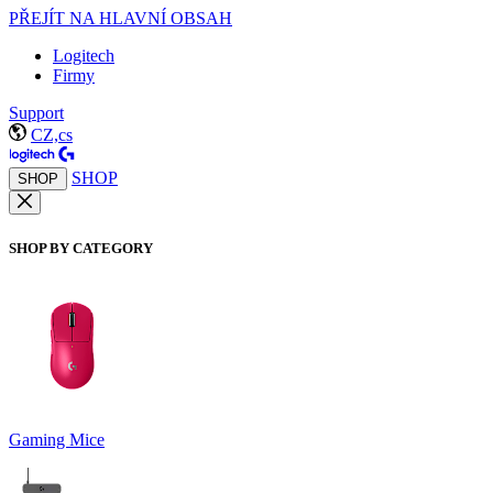
PŘEJÍT NA HLAVNÍ OBSAH
Logitech
Firmy
Support
CZ,cs
SHOP
SHOP
SHOP BY CATEGORY
Gaming Mice