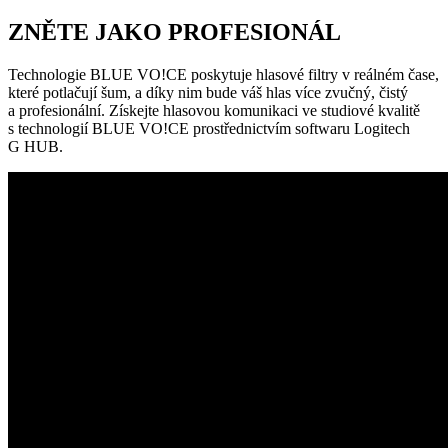
ZNĚTE JAKO PROFESIONÁL
Technologie BLUE VO!CE poskytuje hlasové filtry v reálném čase,
které potlačují šum, a díky nim bude váš hlas více zvučný, čistý
a profesionální. Získejte hlasovou komunikaci ve studiové kvalitě
s technologií BLUE VO!CE prostřednictvím softwaru Logitech
G HUB.