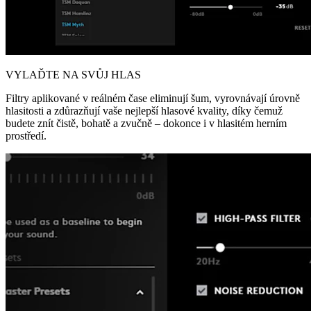
VYLAĎTE NA SVŮJ HLAS
Filtry aplikované v reálném čase eliminují šum, vyrovnávají úrovně
hlasitosti a zdůrazňují vaše nejlepší hlasové kvality, díky čemuž
budete znít čistě, bohatě a zvučně – dokonce i v hlasitém herním
prostředí.