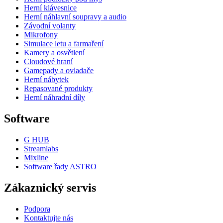
Herní klávesnice
Herní náhlavní soupravy a audio
Závodní volanty
Mikrofony
Simulace letu a farmaření
Kamery a osvětlení
Cloudové hraní
Gamepady a ovladače
Herní nábytek
Repasované produkty
Herní náhradní díly
Software
G HUB
Streamlabs
Mixline
Software řady ASTRO
Zákaznický servis
Podpora
Kontaktujte nás