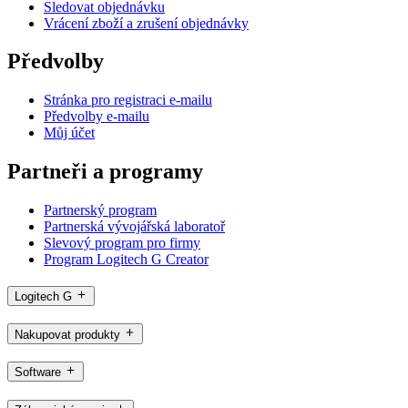
Sledovat objednávku
Vrácení zboží a zrušení objednávky
Předvolby
Stránka pro registraci e-mailu
Předvolby e-mailu
Můj účet
Partneři a programy
Partnerský program
Partnerská vývojářská laboratoř
Slevový program pro firmy
Program Logitech G Creator
Logitech G
Nakupovat produkty
Software