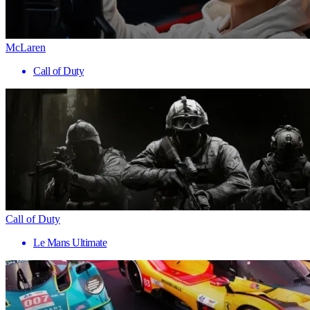
McLaren
Call of Duty
Call of Duty
Le Mans Ultimate