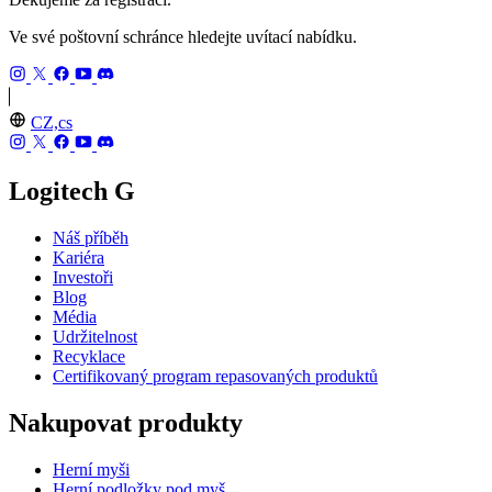
Ve své poštovní schránce hledejte uvítací nabídku.
CZ,cs
Logitech G
Náš příběh
Kariéra
Investoři
Blog
Média
Udržitelnost
Recyklace
Certifikovaný program repasovaných produktů
Nakupovat produkty
Herní myši
Herní podložky pod myš