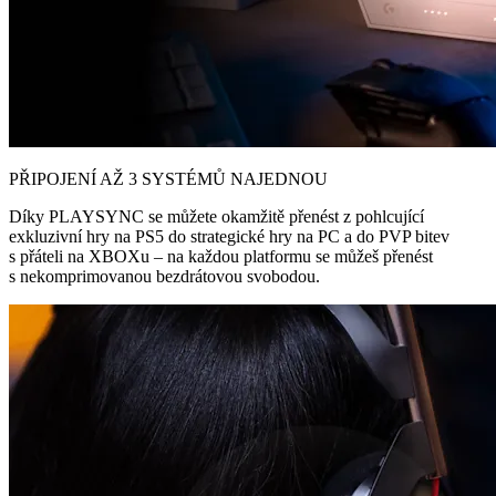
PŘIPOJENÍ AŽ 3 SYSTÉMŮ NAJEDNOU
Díky PLAYSYNC se můžete okamžitě přenést z pohlcující
exkluzivní hry na PS5 do strategické hry na PC a do PVP bitev
s přáteli na XBOXu – na každou platformu se můžeš přenést
s nekomprimovanou bezdrátovou svobodou.