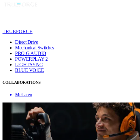
TRUEFORCE
Direct Drive
Mechanical Switches
PRO-G AUDIO
POWERPLAY 2
LIGHTSYNC
BLUE VO!CE
COLLABORATIONS
McLaren