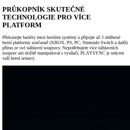
PRŮKOPNÍK SKUTEČNÉ
TECHNOLOGIE PRO VÍCE
PLATFORM
Překonejte bariéry mezi herními systémy a připojte až 3 oblíbené
herní platformy současně (XBOX, PS, PC, Nintendo Switch a další)
přímo ze své náhlavní soupravy. Nepotřebujete více náhlavních
souprav ani složitě manipulovat s vysílači, PLAYSYNC je srdcem
vaší herní sestavy.