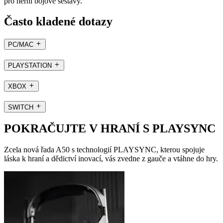
pro herní bojové sestavy.
Často kladené dotazy
PC/MAC
PLAYSTATION
XBOX
SWITCH
POKRAČUJTE V HRANÍ S PLAYSYNC
Zcela nová řada A50 s technologií PLAYSYNC, kterou spojuje
láska k hraní a dědictví inovací, vás zvedne z gauče a vtáhne do hry.