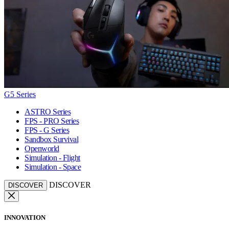
G5 Series
ASTRO Series
FPS - PRO Series
FPS - G Series
Sandbox Survival
Openworld
Simulation - Flight
Simulation - Space
DISCOVER
DISCOVER
INNOVATION