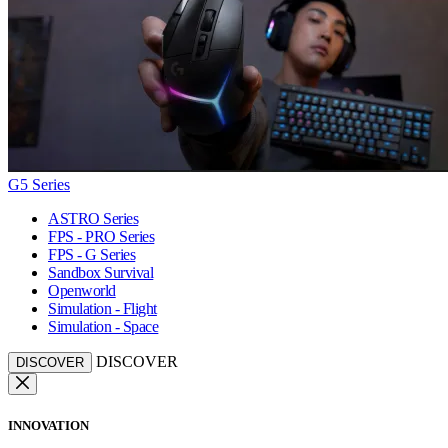
G5 Series
ASTRO Series
FPS - PRO Series
FPS - G Series
Sandbox Survival
Openworld
Simulation - Flight
Simulation - Space
DISCOVER
DISCOVER
INNOVATION