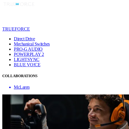
TRUEFORCE
Direct Drive
Mechanical Switches
PRO-G AUDIO
POWERPLAY 2
LIGHTSYNC
BLUE VO!CE
COLLABORATIONS
McLaren