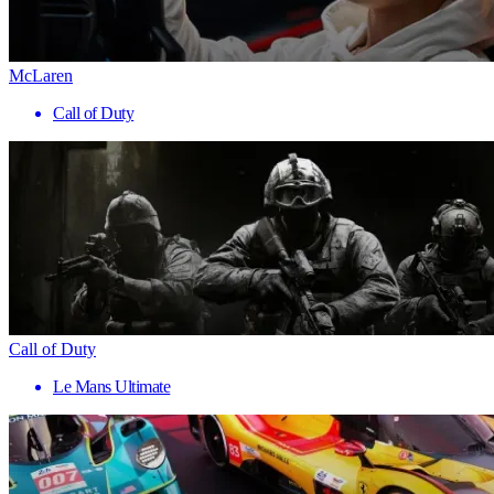
McLaren
Call of Duty
Call of Duty
Le Mans Ultimate