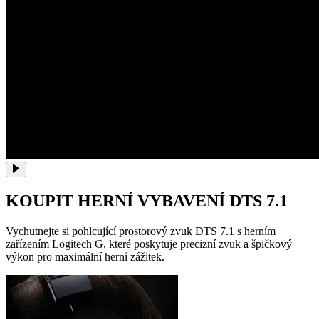
KOUPIT HERNÍ VYBAVENÍ DTS 7.1
Vychutnejte si pohlcující prostorový zvuk DTS 7.1 s herním
zařízením Logitech G, které poskytuje precizní zvuk a špičkový
výkon pro maximální herní zážitek.