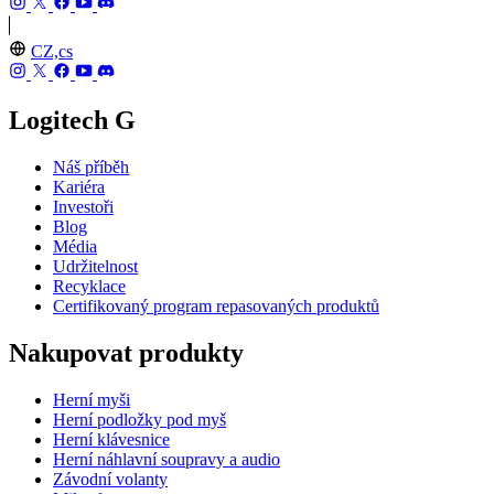
CZ,cs
Logitech G
Náš příběh
Kariéra
Investoři
Blog
Média
Udržitelnost
Recyklace
Certifikovaný program repasovaných produktů
Nakupovat produkty
Herní myši
Herní podložky pod myš
Herní klávesnice
Herní náhlavní soupravy a audio
Závodní volanty