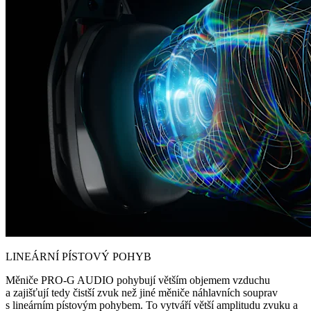
LINEÁRNÍ PÍSTOVÝ POHYB
Měniče PRO-G AUDIO pohybují větším objemem vzduchu
a zajišťují tedy čistší zvuk než jiné měniče náhlavních souprav
s lineárním pístovým pohybem. To vytváří větší amplitudu zvuku a