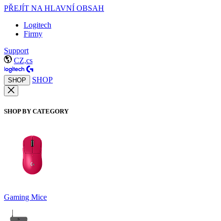
PŘEJÍT NA HLAVNÍ OBSAH
Logitech
Firmy
Support
CZ,cs
SHOP
SHOP
SHOP BY CATEGORY
Gaming Mice