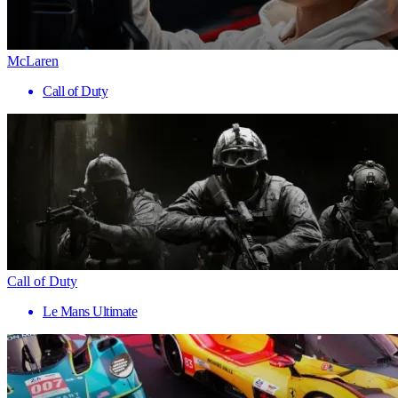
McLaren
Call of Duty
Call of Duty
Le Mans Ultimate