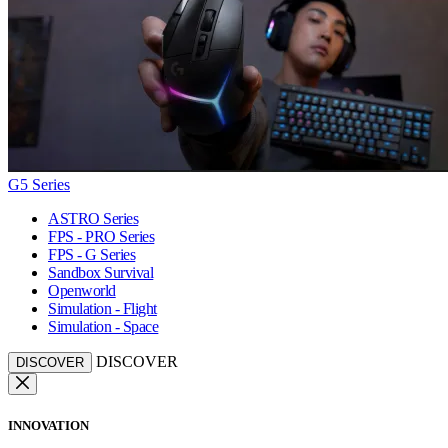
G5 Series
ASTRO Series
FPS - PRO Series
FPS - G Series
Sandbox Survival
Openworld
Simulation - Flight
Simulation - Space
DISCOVER
DISCOVER
INNOVATION