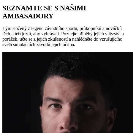
SEZNAMTE SE S NAŠIMI
AMBASADORY
Tým složený z legend závodního sportu, průkopníků a nováčků –
těch, kteří jezdí, aby vyhrávali. Poznejte příběhy jejich vítězství a
porážek, učte se z jejich zkušeností a nahlédněte do vzrušujícího
světa simulačních závodů jejich očima.