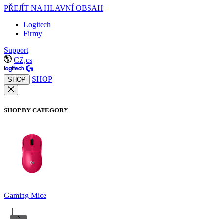
PŘEJÍT NA HLAVNÍ OBSAH
Logitech
Firmy
Support
CZ,cs
SHOP
SHOP
SHOP BY CATEGORY
Gaming Mice