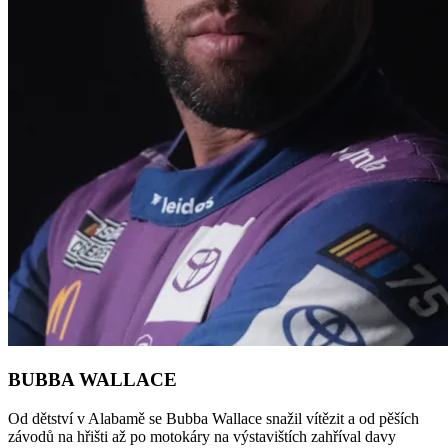
BUBBA WALLACE
Od dětství v Alabamě se Bubba Wallace snažil vítězit a od pěších
závodů na hřišti až po motokáry na výstavištích zahříval davy