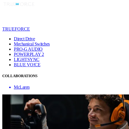
TRUEFORCE
Direct Drive
Mechanical Switches
PRO-G AUDIO
POWERPLAY 2
LIGHTSYNC
BLUE VO!CE
COLLABORATIONS
McLaren