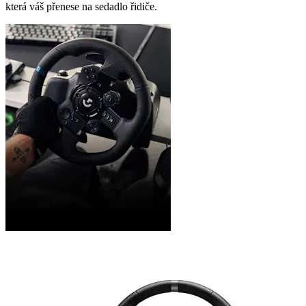
která váš přenese na sedadlo řidiče.