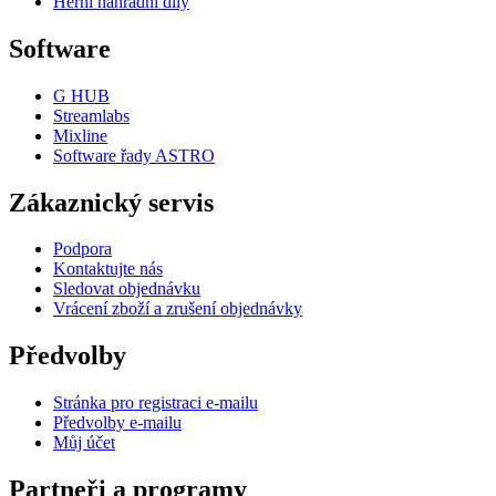
Herní náhradní díly
Software
G HUB
Streamlabs
Mixline
Software řady ASTRO
Zákaznický servis
Podpora
Kontaktujte nás
Sledovat objednávku
Vrácení zboží a zrušení objednávky
Předvolby
Stránka pro registraci e-mailu
Předvolby e-mailu
Můj účet
Partneři a programy