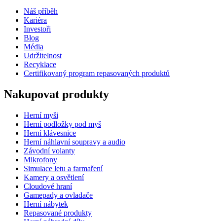
Náš příběh
Kariéra
Investoři
Blog
Média
Udržitelnost
Recyklace
Certifikovaný program repasovaných produktů
Nakupovat produkty
Herní myši
Herní podložky pod myš
Herní klávesnice
Herní náhlavní soupravy a audio
Závodní volanty
Mikrofony
Simulace letu a farmaření
Kamery a osvětlení
Cloudové hraní
Gamepady a ovladače
Herní nábytek
Repasované produkty