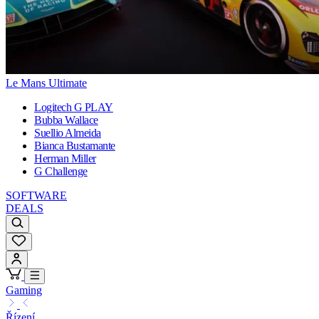
Le Mans Ultimate
Logitech G PLAY
Bubba Wallace
Suellio Almeida
Bianca Bustamante
Herman Miller
G Challenge
SOFTWARE
DEALS
Gaming
Řízení