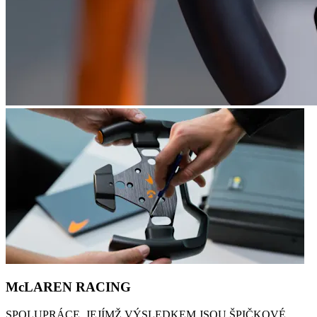
McLAREN RACING
SPOLUPRÁCE, JEJÍMŽ VÝSLEDKEM JSOU ŠPIČKOVÉ