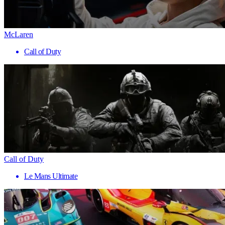
McLaren
Call of Duty
Call of Duty
Le Mans Ultimate