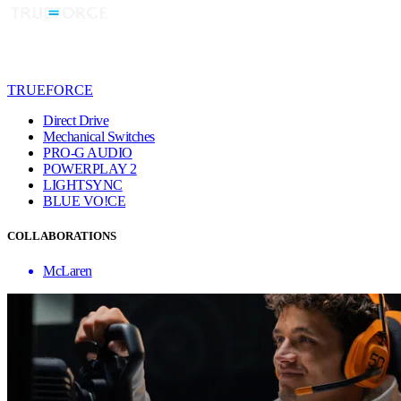
TRUEFORCE
Direct Drive
Mechanical Switches
PRO-G AUDIO
POWERPLAY 2
LIGHTSYNC
BLUE VO!CE
COLLABORATIONS
McLaren