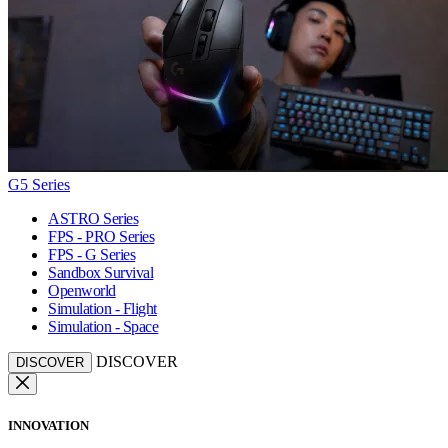
G5 Series
ASTRO Series
FPS - PRO Series
FPS - G Series
Sandbox Survival
Openworld
Simulation - Flight
Simulation - Space
DISCOVER
DISCOVER
INNOVATION