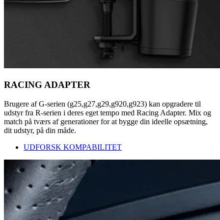
RACING ADAPTER
Brugere af G-serien (g25,g27,g29,g920,g923) kan opgradere til
udstyr fra R-serien i deres eget tempo med Racing Adapter. Mix og
match på tværs af generationer for at bygge din ideelle opsætning,
dit udstyr, på din måde.
UDFORSK KOMPABILITET