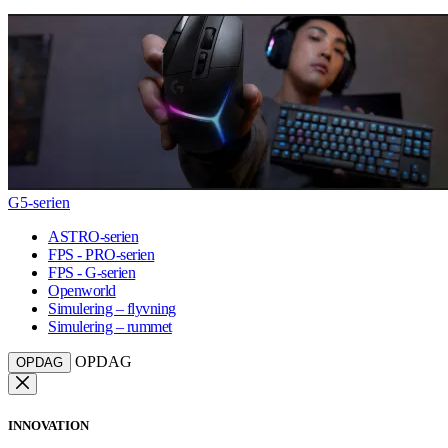
G5-serien
ASTRO-serien
FPS - PRO-serien
FPS - G-serien
Openworld
Simulering – flyvning
Simulering – rummet
OPDAG
OPDAG
INNOVATION