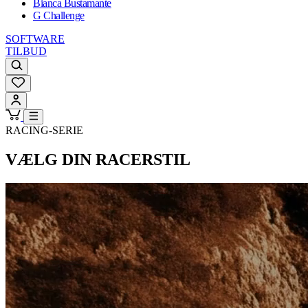
Bianca Bustamante
G Challenge
SOFTWARE
TILBUD
RACING-SERIE
VÆLG DIN RACERSTIL