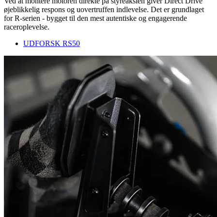
Ved at montere motoren direkte på styreakslen giver Direct Drive
øjeblikkelig respons og uovertruffen indlevelse. Det er grundlaget
for R-serien - bygget til den mest autentiske og engagerende
raceroplevelse.
UDFORSK RS50