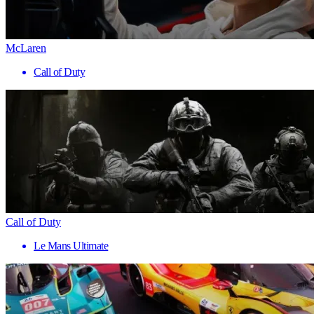
McLaren
Call of Duty
Call of Duty
Le Mans Ultimate