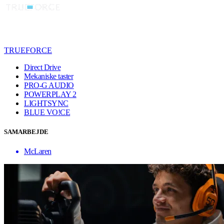
TRUEFORCE
Direct Drive
Mekaniske taster
PRO-G AUDIO
POWERPLAY 2
LIGHTSYNC
BLUE VO!CE
SAMARBEJDE
McLaren