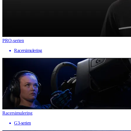
PRO-serien
Racersimulering
Racersimulering
G3-serien