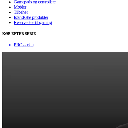
Gamepads og controllere
Møbler
Tilbehør
Istandsatte produkter
Reservedele til gaming
KØB EFTER SERIE
PRO-serien