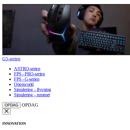
G5-serien
ASTRO-serien
FPS - PRO-serien
FPS - G-serien
Openworld
Simulering – flyvning
Simulering – rummet
OPDAG
OPDAG
INNOVATION