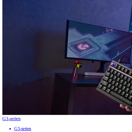
G3-serien
G5-serien