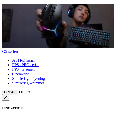
G5-serien
ASTRO-serien
FPS - PRO-serien
FPS - G-serien
Openworld
Simulering – flyvning
Simulering – rummet
OPDAG
OPDAG
INNOVATION