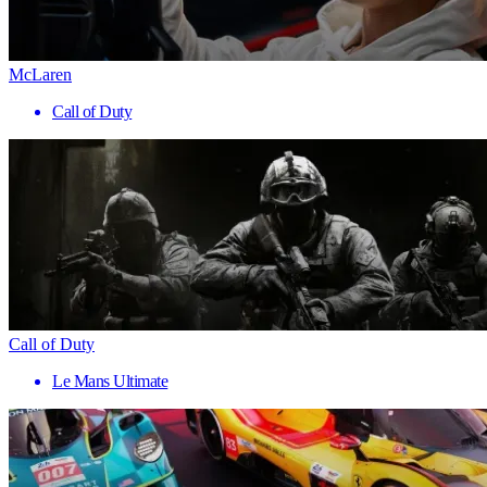
McLaren
Call of Duty
Call of Duty
Le Mans Ultimate