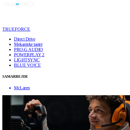
TRUEFORCE
Direct Drive
Mekaniske taster
PRO-G AUDIO
POWERPLAY 2
LIGHTSYNC
BLUE VO!CE
SAMARBEJDE
McLaren