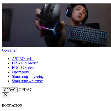
G5-serien
ASTRO-serien
FPS - PRO-serien
FPS - G-serien
Openworld
Simulering – flyvning
Simulering – rummet
OPDAG
OPDAG
INNOVATION