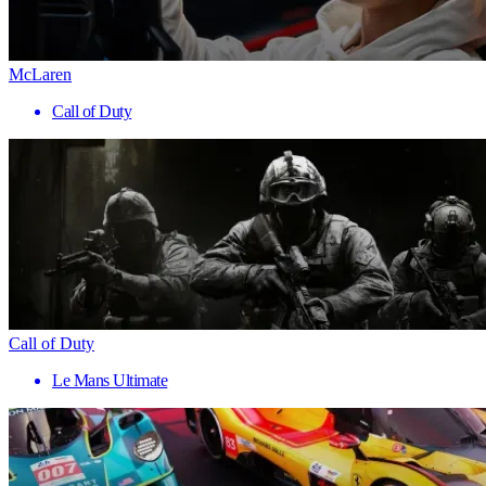
McLaren
Call of Duty
Call of Duty
Le Mans Ultimate