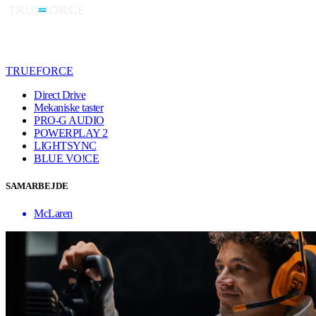
TRUEFORCE
Direct Drive
Mekaniske taster
PRO-G AUDIO
POWERPLAY 2
LIGHTSYNC
BLUE VO!CE
SAMARBEJDE
McLaren