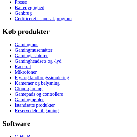
Presse
Bæredygtighed
Genbrug
Certificeret istandsat-program
Køb produkter
Gamingmus
Gamingmusemåtter
Gamingtastaturer
Gamingheadsets og -lyd
Racerrat
Mikrofoner
Fly- og landbrugssimulering
Kameraer og belysning
Cloud-gaming
Gamepads og controllere
Gamingmøbler
Istandsatte produkter
Reservedele til gaming
Software
G HUB