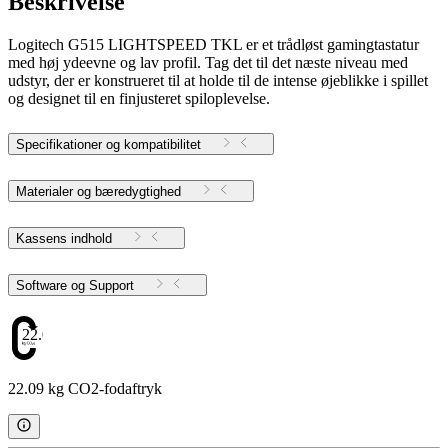
Beskrivelse
Logitech G515 LIGHTSPEED TKL er et trådløst gamingtastatur
med høj ydeevne og lav profil. Tag det til det næste niveau med
udstyr, der er konstrueret til at holde til de intense øjeblikke i spillet
og designet til en finjusteret spiloplevelse.
Specifikationer og kompatibilitet
Materialer og bæredygtighed
Kassens indhold
Software og Support
22.09
22.09 kg CO2-fodaftryk