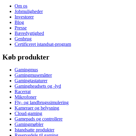
Om os
Jobmuligheder
Investorer
Blog
Presse
Bæredygtighed
Genbrug
Certificeret istandsat-program
Køb produkter
Gamingmus
Gamingmusemåtter
Gamingtastaturer
Gamingheadsets og -lyd
Racerrat
Mikrofoner
Fly- og landbrugssimulering
Kameraer og belysning
Cloud-gaming
Gamepads og controllere
Gamingmøbler
Istandsatte produkter
Reservedele til gaming