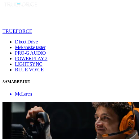
TRUEFORCE
Direct Drive
Mekaniske taster
PRO-G AUDIO
POWERPLAY 2
LIGHTSYNC
BLUE VO!CE
SAMARBEJDE
McLaren