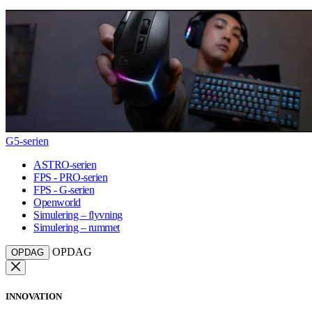
G5-serien
ASTRO-serien
FPS - PRO-serien
FPS - G-serien
Openworld
Simulering – flyvning
Simulering – rummet
OPDAG
OPDAG
INNOVATION