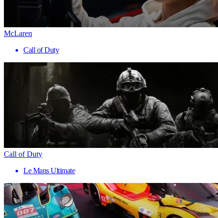
McLaren
Call of Duty
Call of Duty
Le Mans Ultimate