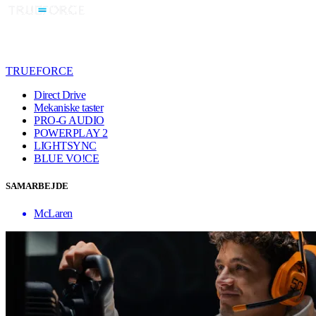
TRUEFORCE
Direct Drive
Mekaniske taster
PRO-G AUDIO
POWERPLAY 2
LIGHTSYNC
BLUE VO!CE
SAMARBEJDE
McLaren