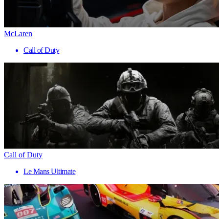
McLaren
Call of Duty
Call of Duty
Le Mans Ultimate