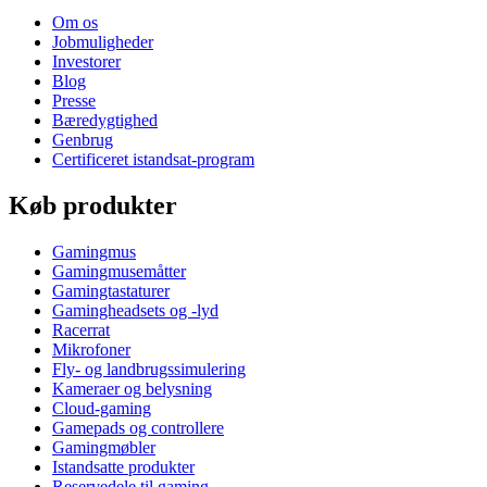
Om os
Jobmuligheder
Investorer
Blog
Presse
Bæredygtighed
Genbrug
Certificeret istandsat-program
Køb produkter
Gamingmus
Gamingmusemåtter
Gamingtastaturer
Gamingheadsets og -lyd
Racerrat
Mikrofoner
Fly- og landbrugssimulering
Kameraer og belysning
Cloud-gaming
Gamepads og controllere
Gamingmøbler
Istandsatte produkter
Reservedele til gaming