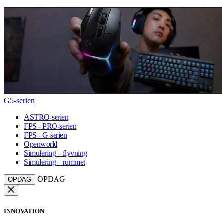
G5-serien
ASTRO-serien
FPS - PRO-serien
FPS - G-serien
Openworld
Simulering – flyvning
Simulering – rummet
OPDAG
OPDAG
INNOVATION