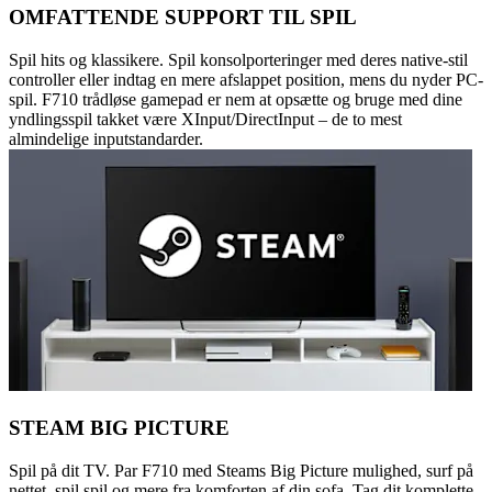
OMFATTENDE SUPPORT TIL SPIL
Spil hits og klassikere. Spil konsolporteringer med deres native-stil
controller eller indtag en mere afslappet position, mens du nyder PC-
spil. F710 trådløse gamepad er nem at opsætte og bruge med dine
yndlingsspil takket være XInput/DirectInput – de to mest
almindelige inputstandarder.
STEAM BIG PICTURE
Spil på dit TV. Par F710 med Steams Big Picture mulighed, surf på
nettet, spil spil og mere fra komforten af din sofa. Tag dit komplette