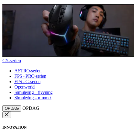
G5-serien
ASTRO-serien
FPS - PRO-serien
FPS - G-serien
Openworld
Simulering – flyvning
Simulering – rummet
OPDAG
OPDAG
INNOVATION