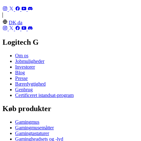
DK,da
Logitech G
Om os
Jobmuligheder
Investorer
Blog
Presse
Bæredygtighed
Genbrug
Certificeret istandsat-program
Køb produkter
Gamingmus
Gamingmusemåtter
Gamingtastaturer
Gamingheadsets og -lyd