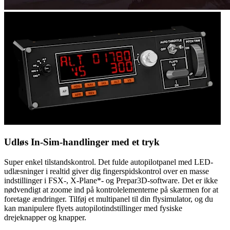
Udløs In-Sim-handlinger med et tryk
Super enkel tilstandskontrol. Det fulde autopilotpanel med LED-
udlæsninger i realtid giver dig fingerspidskontrol over en masse
indstillinger i FSX-, X-Plane*- og Prepar3D-software. Det er ikke
nødvendigt at zoome ind på kontrolelementerne på skærmen for at
foretage ændringer. Tilføj et multipanel til din flysimulator, og du
kan manipulere flyets autopilotindstillinger med fysiske
drejeknapper og knapper.