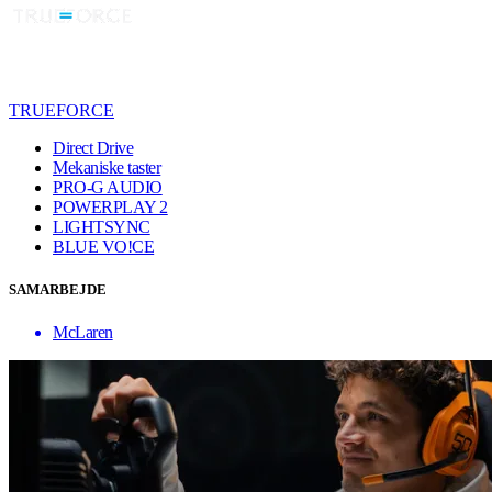
TRUEFORCE
Direct Drive
Mekaniske taster
PRO-G AUDIO
POWERPLAY 2
LIGHTSYNC
BLUE VO!CE
SAMARBEJDE
McLaren