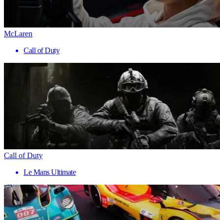
McLaren
Call of Duty
Call of Duty
Le Mans Ultimate