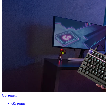
G3-serien
G5-serien