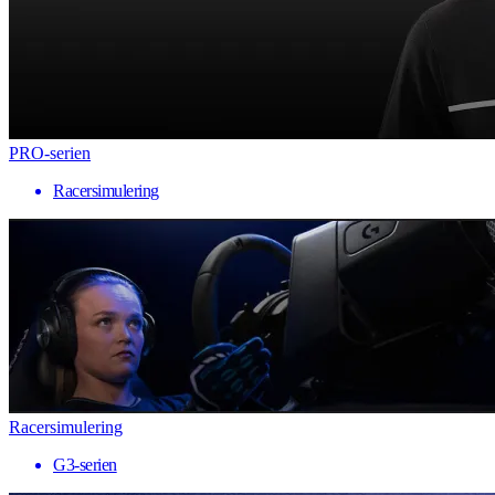
PRO-serien
Racersimulering
Racersimulering
G3-serien