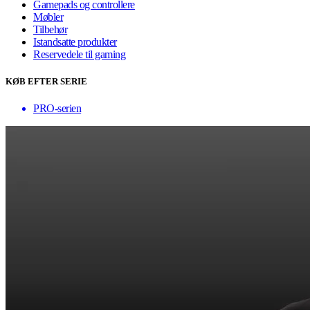
Gamepads og controllere
Møbler
Tilbehør
Istandsatte produkter
Reservedele til gaming
KØB EFTER SERIE
PRO-serien