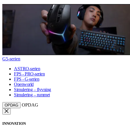
G5-serien
ASTRO-serien
FPS - PRO-serien
FPS - G-serien
Openworld
Simulering – flyvning
Simulering – rummet
OPDAG
OPDAG
INNOVATION