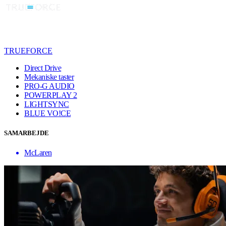
TRUEFORCE
Direct Drive
Mekaniske taster
PRO-G AUDIO
POWERPLAY 2
LIGHTSYNC
BLUE VO!CE
SAMARBEJDE
McLaren