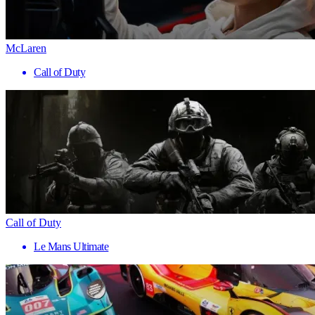
McLaren
Call of Duty
Call of Duty
Le Mans Ultimate