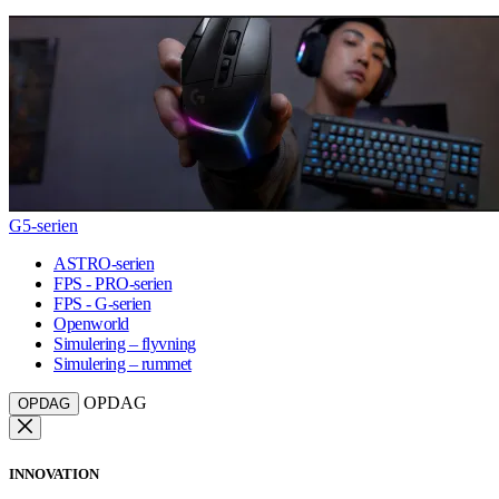
G5-serien
ASTRO-serien
FPS - PRO-serien
FPS - G-serien
Openworld
Simulering – flyvning
Simulering – rummet
OPDAG
OPDAG
INNOVATION