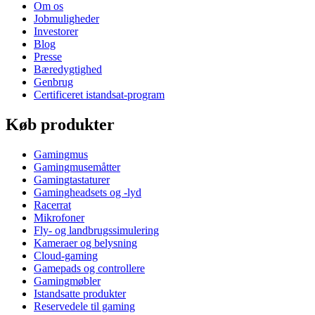
Om os
Jobmuligheder
Investorer
Blog
Presse
Bæredygtighed
Genbrug
Certificeret istandsat-program
Køb produkter
Gamingmus
Gamingmusemåtter
Gamingtastaturer
Gamingheadsets og -lyd
Racerrat
Mikrofoner
Fly- og landbrugssimulering
Kameraer og belysning
Cloud-gaming
Gamepads og controllere
Gamingmøbler
Istandsatte produkter
Reservedele til gaming