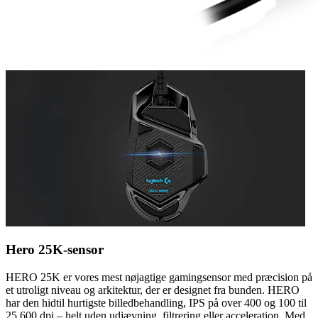
Hero 25K-sensor
HERO 25K er vores mest nøjagtige gamingsensor med præcision på
et utroligt niveau og arkitektur, der er designet fra bunden. HERO
har den hidtil hurtigste billedbehandling, IPS på over 400 og 100 til
25.600 dpi – helt uden udjævning, filtrering eller acceleration. Med