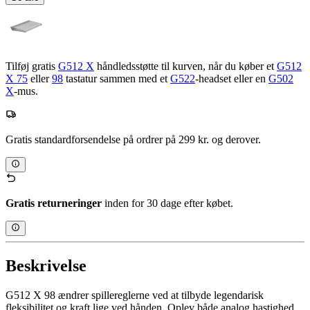
Tilføj gratis
G512 X
håndledsstøtte til kurven, når du køber et
G512
X 75
eller
98
tastatur sammen med et
G522
-headset eller en
G502
X
-mus.
Gratis standardforsendelse på ordrer på 299 kr. og derover.
Gratis returneringer
inden for 30 dage efter købet.
Beskrivelse
G512 X 98 ændrer spillereglerne ved at tilbyde legendarisk
fleksibilitet og kraft lige ved hånden. Oplev både analog hastighed