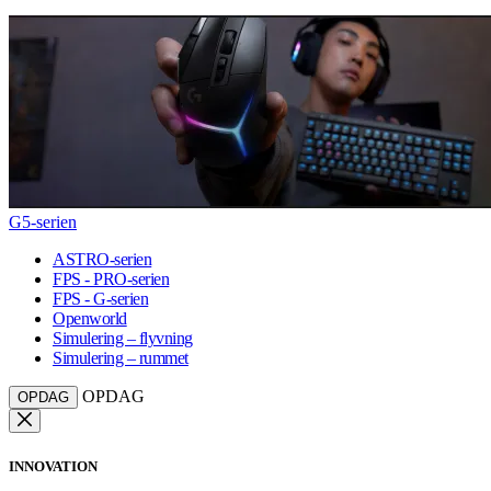
G5-serien
ASTRO-serien
FPS - PRO-serien
FPS - G-serien
Openworld
Simulering – flyvning
Simulering – rummet
OPDAG
OPDAG
INNOVATION