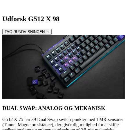
Udforsk G512 X 98
TAG RUNDVISNINGEN +
DUAL SWAP: ANALOG OG MEKANISK
G512 X 75 har 39 Dual Swap switch-punkter med TMR-sensorer
(Tunnel Magnetoresistance), der giver dig mulighed for at skifte
mellem analoge og enhver standardtype af 3/5-pin mekaniske