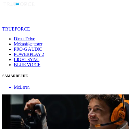
TRUEFORCE
Direct Drive
Mekaniske taster
PRO-G AUDIO
POWERPLAY 2
LIGHTSYNC
BLUE VO!CE
SAMARBEJDE
McLaren