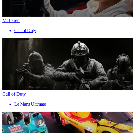
McLaren
Call of Duty
Call of Duty
Le Mans Ultimate