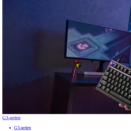
G3-serien
G5-serien