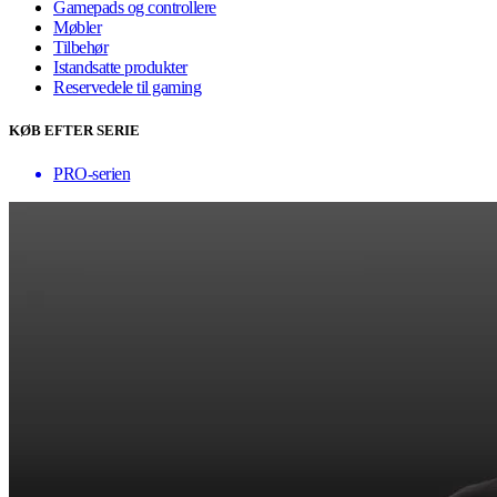
Gamepads og controllere
Møbler
Tilbehør
Istandsatte produkter
Reservedele til gaming
KØB EFTER SERIE
PRO-serien