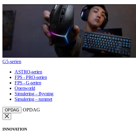
G5-serien
ASTRO-serien
FPS - PRO-serien
FPS - G-serien
Openworld
Simulering – flyvning
Simulering – rummet
OPDAG
OPDAG
INNOVATION