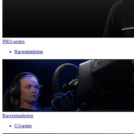
PRO-serien
Racersimulering
Racersimulering
G3-serien