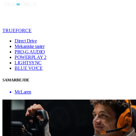
TRUEFORCE
Direct Drive
Mekaniske taster
PRO-G AUDIO
POWERPLAY 2
LIGHTSYNC
BLUE VO!CE
SAMARBEJDE
McLaren