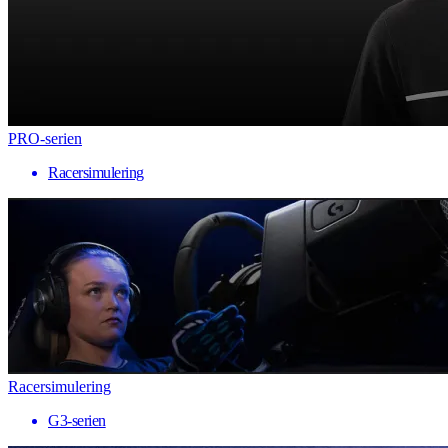
PRO-serien
Racersimulering
Racersimulering
G3-serien