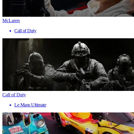
McLaren
Call of Duty
Call of Duty
Le Mans Ultimate