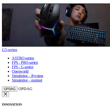
G5-serien
ASTRO-serien
FPS - PRO-serien
FPS - G-serien
Openworld
Simulering – flyvning
Simulering – rummet
OPDAG
OPDAG
INNOVATION