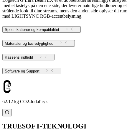
Logitech G Litra Beam LX er et dobbeltsidet streaminglys udstyret
med et tastelys på den ene side, der leverer naturlige hudtoner og et
strålende look til dine streams, mens den anden side oplyser dit rum
med LIGHTSYNC RGB-accentbelysning.
Specifikationer og kompatibilitet
Materialer og bæredygtighed
Kassens indhold
Software og Support
62.12
62.12 kg CO2-fodaftryk
TRUESOFT-TEKNOLOGI