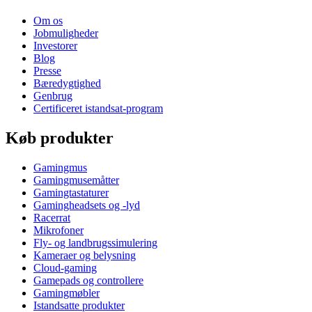
Om os
Jobmuligheder
Investorer
Blog
Presse
Bæredygtighed
Genbrug
Certificeret istandsat-program
Køb produkter
Gamingmus
Gamingmusemåtter
Gamingtastaturer
Gamingheadsets og -lyd
Racerrat
Mikrofoner
Fly- og landbrugssimulering
Kameraer og belysning
Cloud-gaming
Gamepads og controllere
Gamingmøbler
Istandsatte produkter