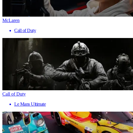
McLaren
Call of Duty
Call of Duty
Le Mans Ultimate