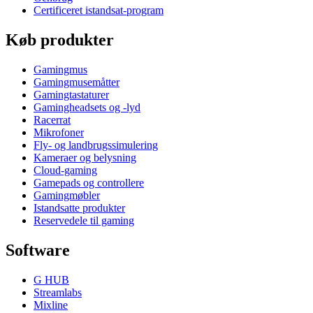
Certificeret istandsat-program
Køb produkter
Gamingmus
Gamingmusemåtter
Gamingtastaturer
Gamingheadsets og -lyd
Racerrat
Mikrofoner
Fly- og landbrugssimulering
Kameraer og belysning
Cloud-gaming
Gamepads og controllere
Gamingmøbler
Istandsatte produkter
Reservedele til gaming
Software
G HUB
Streamlabs
Mixline