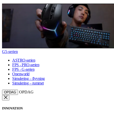
G5-serien
ASTRO-serien
FPS - PRO-serien
FPS - G-serien
Openworld
Simulering – flyvning
Simulering – rummet
OPDAG
OPDAG
INNOVATION