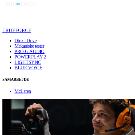
TRUEFORCE
Direct Drive
Mekaniske taster
PRO-G AUDIO
POWERPLAY 2
LIGHTSYNC
BLUE VO!CE
SAMARBEJDE
McLaren