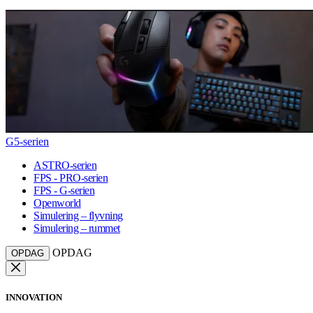
G5-serien
ASTRO-serien
FPS - PRO-serien
FPS - G-serien
Openworld
Simulering – flyvning
Simulering – rummet
OPDAG
OPDAG
INNOVATION