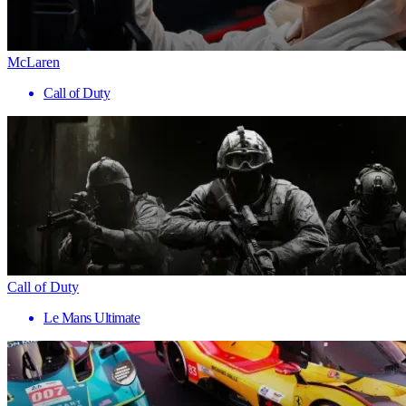
McLaren
Call of Duty
Call of Duty
Le Mans Ultimate