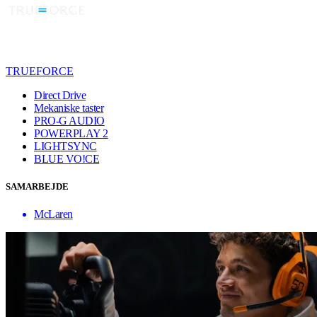
TRUEFORCE
Direct Drive
Mekaniske taster
PRO-G AUDIO
POWERPLAY 2
LIGHTSYNC
BLUE VO!CE
SAMARBEJDE
McLaren