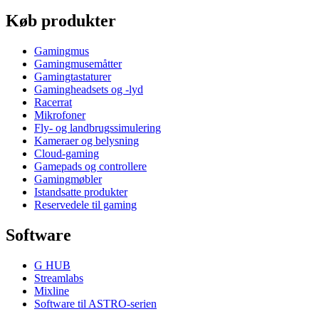
Køb produkter
Gamingmus
Gamingmusemåtter
Gamingtastaturer
Gamingheadsets og -lyd
Racerrat
Mikrofoner
Fly- og landbrugssimulering
Kameraer og belysning
Cloud-gaming
Gamepads og controllere
Gamingmøbler
Istandsatte produkter
Reservedele til gaming
Software
G HUB
Streamlabs
Mixline
Software til ASTRO-serien