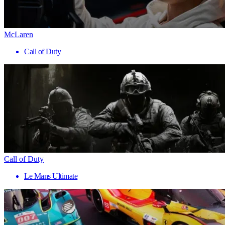
McLaren
Call of Duty
Call of Duty
Le Mans Ultimate