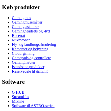
Køb produkter
Gamingmus
Gamingmusemåtter
Gamingtastaturer
Gamingheadsets og -lyd
Racerrat
Mikrofoner
Fly- og landbrugssimulering
Kameraer og belysning
Cloud-gaming
Gamepads og controllere
Gamingmøbler
Istandsatte produkter
Reservedele til gaming
Software
G HUB
Streamlabs
Mixline
Software til ASTRO-serien