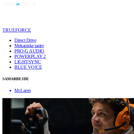
TRUEFORCE
Direct Drive
Mekaniske taster
PRO-G AUDIO
POWERPLAY 2
LIGHTSYNC
BLUE VO!CE
SAMARBEJDE
McLaren