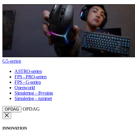
G5-serien
ASTRO-serien
FPS - PRO-serien
FPS - G-serien
Openworld
Simulering – flyvning
Simulering – rummet
OPDAG
OPDAG
INNOVATION