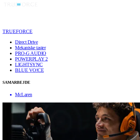
TRUEFORCE
Direct Drive
Mekaniske taster
PRO-G AUDIO
POWERPLAY 2
LIGHTSYNC
BLUE VO!CE
SAMARBEJDE
McLaren