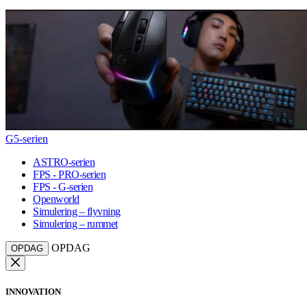
G5-serien
ASTRO-serien
FPS - PRO-serien
FPS - G-serien
Openworld
Simulering – flyvning
Simulering – rummet
OPDAG
OPDAG
INNOVATION