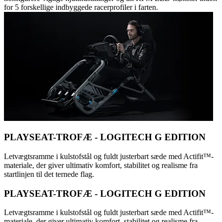
for 5 forskellige indbyggede racerprofiler i farten.
PLAYSEAT-TROFÆ - LOGITECH G EDITION
Letvægtsramme i kulstofstål og fuldt justerbart sæde med Actifit™️-
materiale, der giver ultimativ komfort, stabilitet og realisme fra
startlinjen til det ternede flag.
PLAYSEAT-TROFÆ - LOGITECH G EDITION
Letvægtsramme i kulstofstål og fuldt justerbart sæde med Actifit™️-
materiale, der giver ultimativ komfort, stabilitet og realisme fra