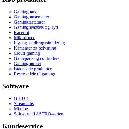
Gamingmus
Gamingmusemåtter
Gamingtastaturer
Gamingheadsets og -lyd
Racerrat
Mikrofoner
Fly- og landbrugssimulering
Kameraer og belysning
Cloud-gaming
Gamepads og controllere
Gamingmøbler
Istandsatte produkter
Reservedele til gaming
Software
G HUB
Streamlabs
Mixline
Software til ASTRO-serien
Kundeservice