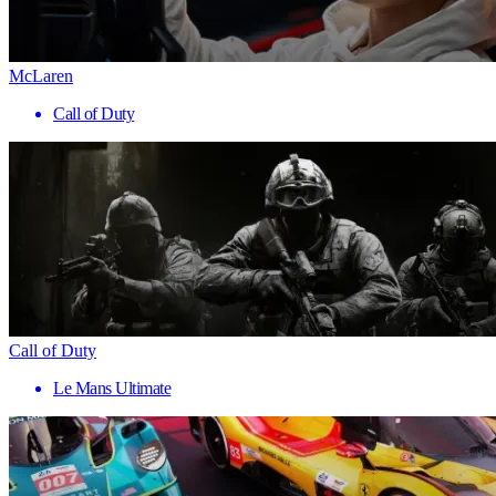
McLaren
Call of Duty
Call of Duty
Le Mans Ultimate