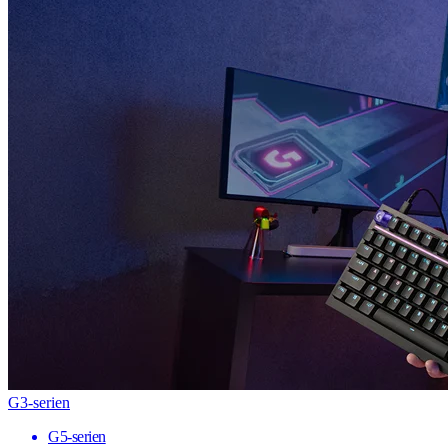
G3-serien
G5-serien