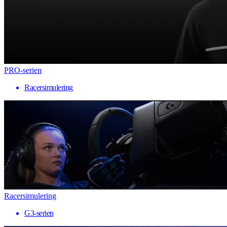
PRO-serien
Racersimulering
Racersimulering
G3-serien