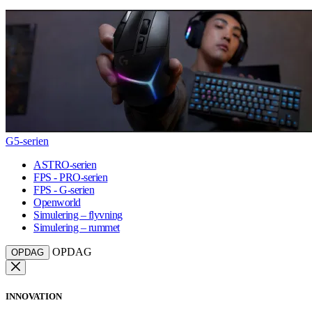
G5-serien
ASTRO-serien
FPS - PRO-serien
FPS - G-serien
Openworld
Simulering – flyvning
Simulering – rummet
OPDAG
OPDAG
INNOVATION