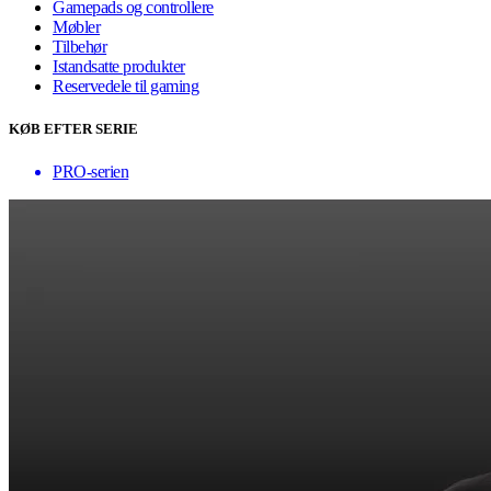
Gamepads og controllere
Møbler
Tilbehør
Istandsatte produkter
Reservedele til gaming
KØB EFTER SERIE
PRO-serien