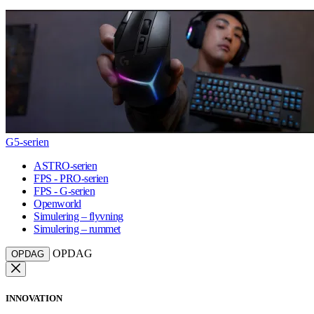
G5-serien
ASTRO-serien
FPS - PRO-serien
FPS - G-serien
Openworld
Simulering – flyvning
Simulering – rummet
OPDAG
OPDAG
INNOVATION