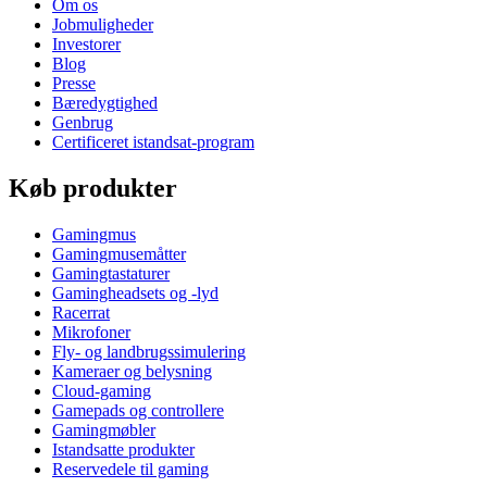
Om os
Jobmuligheder
Investorer
Blog
Presse
Bæredygtighed
Genbrug
Certificeret istandsat-program
Køb produkter
Gamingmus
Gamingmusemåtter
Gamingtastaturer
Gamingheadsets og -lyd
Racerrat
Mikrofoner
Fly- og landbrugssimulering
Kameraer og belysning
Cloud-gaming
Gamepads og controllere
Gamingmøbler
Istandsatte produkter
Reservedele til gaming