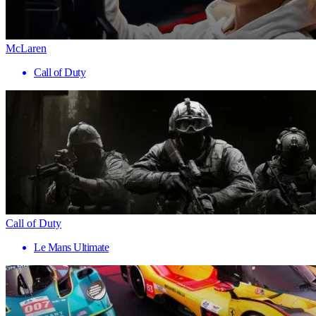
McLaren
Call of Duty
Call of Duty
Le Mans Ultimate