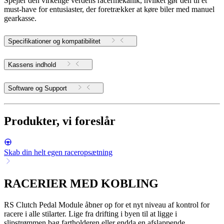
Spejler den virkelige verdens racermekanik, hvilket gør den til et
must-have for entusiaster, der foretrækker at køre biler med manuel
gearkasse.
Specifikationer og kompatibilitet
Kassens indhold
Software og Support
Produkter, vi foreslår
Skab din helt egen raceropsætning
RACERIER MED KOBLING
RS Clutch Pedal Module åbner op for et nyt niveau af kontrol for
racere i alle stilarter. Lige fra drifting i byen til at ligge i
slipstrømmen bag fartholderen eller endda en afslappende