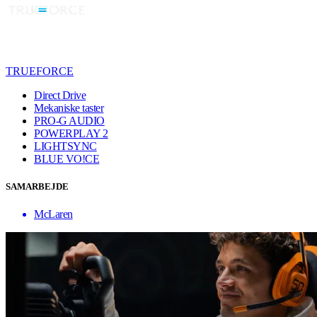
TRUEFORCE
Direct Drive
Mekaniske taster
PRO-G AUDIO
POWERPLAY 2
LIGHTSYNC
BLUE VO!CE
SAMARBEJDE
McLaren