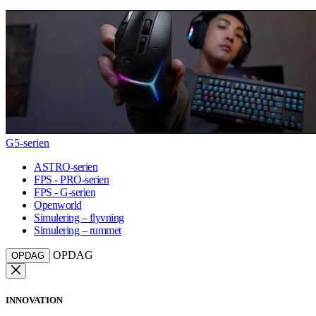
G5-serien
ASTRO-serien
FPS - PRO-serien
FPS - G-serien
Openworld
Simulering – flyvning
Simulering – rummet
OPDAG
OPDAG
INNOVATION