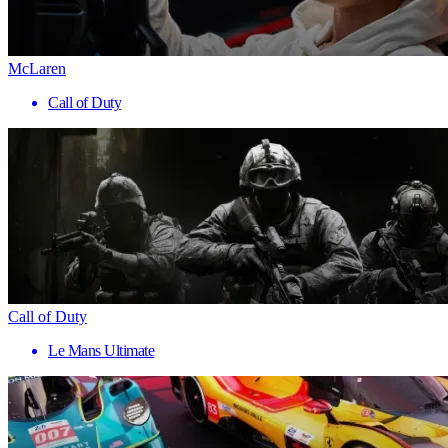
McLaren
Call of Duty
Call of Duty
Le Mans Ultimate