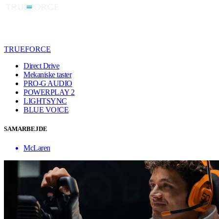
TRUEFORCE
Direct Drive
Mekaniske taster
PRO-G AUDIO
POWERPLAY 2
LIGHTSYNC
BLUE VO!CE
SAMARBEJDE
McLaren