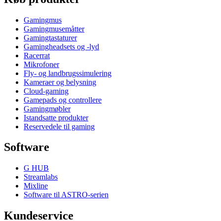
Gamingmus
Gamingmusemåtter
Gamingtastaturer
Gamingheadsets og -lyd
Racerrat
Mikrofoner
Fly- og landbrugssimulering
Kameraer og belysning
Cloud-gaming
Gamepads og controllere
Gamingmøbler
Istandsatte produkter
Reservedele til gaming
Software
G HUB
Streamlabs
Mixline
Software til ASTRO-serien
Kundeservice