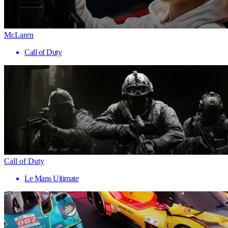
McLaren
Call of Duty
Call of Duty
Le Mans Ultimate