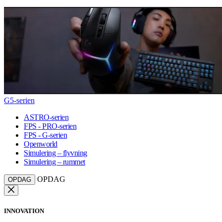
G5-serien
ASTRO-serien
FPS - PRO-serien
FPS - G-serien
Openworld
Simulering – flyvning
Simulering – rummet
OPDAG
OPDAG
INNOVATION