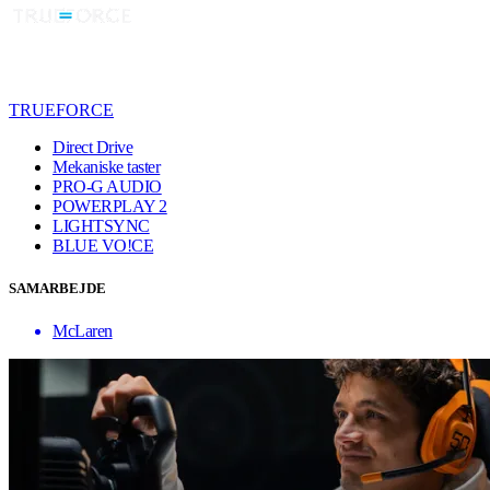
TRUEFORCE
Direct Drive
Mekaniske taster
PRO-G AUDIO
POWERPLAY 2
LIGHTSYNC
BLUE VO!CE
SAMARBEJDE
McLaren