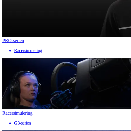
PRO-serien
Racersimulering
Racersimulering
G3-serien