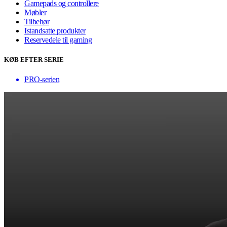
Gamepads og controllere
Møbler
Tilbehør
Istandsatte produkter
Reservedele til gaming
KØB EFTER SERIE
PRO-serien