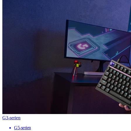
G3-serien
G5-serien