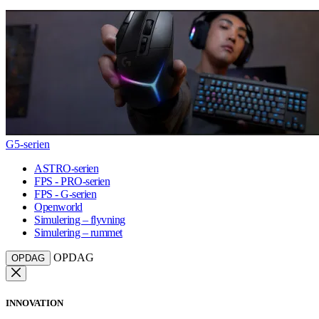
G5-serien
ASTRO-serien
FPS - PRO-serien
FPS - G-serien
Openworld
Simulering – flyvning
Simulering – rummet
OPDAG
OPDAG
INNOVATION