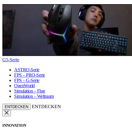
G5-Serie
ASTRO-Serie
FPS – PRO-Serie
FPS – G-Serie
OpenWorld
Simulation – Flug
Simulation – Weltraum
ENTDECKEN
ENTDECKEN
INNOVATION