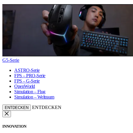
G5-Serie
ASTRO-Serie
FPS – PRO-Serie
FPS – G-Serie
OpenWorld
Simulation – Flug
Simulation – Weltraum
ENTDECKEN
ENTDECKEN
INNOVATION