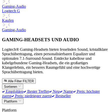
Gaming-Audio
Logitech G
Kaufen
Gaming-Audio
GAMING-HEADSETS UND AUDIO
Logitech® Gaming-Headsets bieten fesselnden Sound, kristallklare
Sprachübertragung, einen personalisierbaren Equalizer und
optionalen 7.1-Surround-Sound. Entdecke kabellose und
kabelgebundene Gaming-Headsets, die ein großartiges
Klangerlebnis, ein besseres Raumgefühl und eine hochwertige
Sprachübertragung bieten.
Alle Filter
FILTER
Sortieren
Empfohlen
Bester Treffer
Neu
Name
Preis: höchster
zuerst
Preis: niedrigster zuerst
Bestseller
Plattform
Plattform