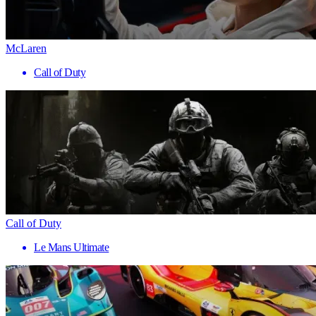
McLaren
Call of Duty
Call of Duty
Le Mans Ultimate