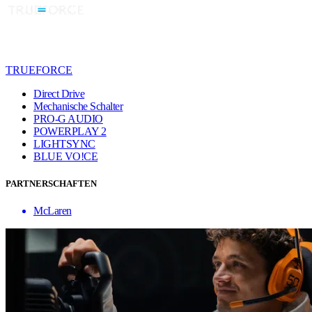
TRUEFORCE
Direct Drive
Mechanische Schalter
PRO-G AUDIO
POWERPLAY 2
LIGHTSYNC
BLUE VO!CE
PARTNERSCHAFTEN
McLaren