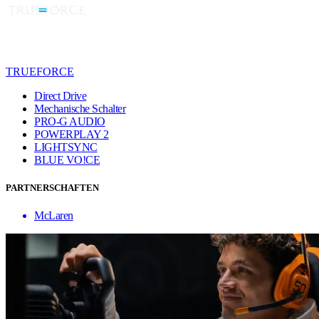
TRUEFORCE
Direct Drive
Mechanische Schalter
PRO-G AUDIO
POWERPLAY 2
LIGHTSYNC
BLUE VO!CE
PARTNERSCHAFTEN
McLaren