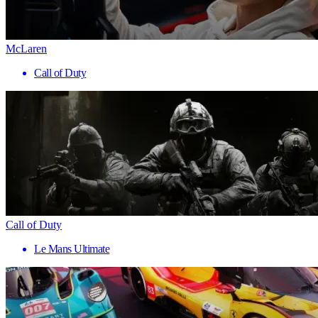
McLaren
Call of Duty
Call of Duty
Le Mans Ultimate