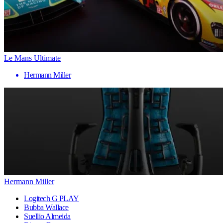
Le Mans Ultimate
Hermann Miller
Hermann Miller
Logitech G PLAY
Bubba Wallace
Suellio Almeida