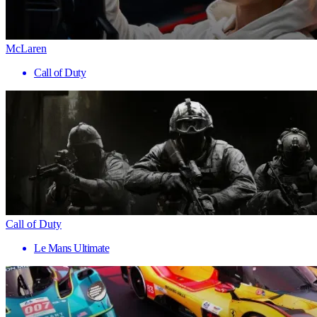
McLaren
Call of Duty
Call of Duty
Le Mans Ultimate