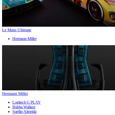
Le Mans Ultimate
Hermann Miller
Hermann Miller
Logitech G PLAY
Bubba Wallace
Suellio Almeida