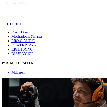
TRUEFORCE
Direct Drive
Mechanische Schalter
PRO-G AUDIO
POWERPLAY 2
LIGHTSYNC
BLUE VO!CE
PARTNERSCHAFTEN
McLaren