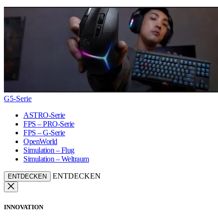
G5-Serie
ASTRO-Serie
FPS – PRO-Serie
FPS – G-Serie
OpenWorld
Simulation – Flug
Simulation – Weltraum
ENTDECKEN
ENTDECKEN
INNOVATION