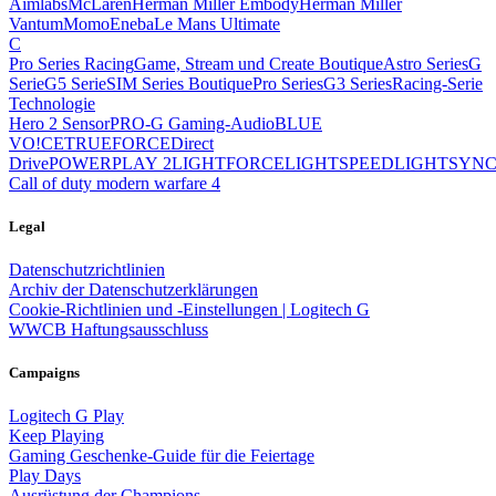
Aimlabs
McLaren
Herman Miller Embody
Herman Miller
Vantum
Momo
Eneba
Le Mans Ultimate
C
Pro Series Racing
Game, Stream und Create Boutique
Astro Series
G
Serie
G5 Serie
SIM Series Boutique
Pro Series
G3 Series
Racing-Serie
Technologie
Hero 2 Sensor
PRO-G Gaming-Audio
BLUE
VO!CE
TRUEFORCE
Direct
Drive
POWERPLAY 2
LIGHTFORCE
LIGHTSPEED
LIGHTSYN
Call of duty modern warfare 4
Legal
Datenschutzrichtlinien
Archiv der Datenschutzerklärungen
Cookie-Richtlinien und -Einstellungen | Logitech G
WWCB Haftungsausschluss
Campaigns
Logitech G Play
Keep Playing
Gaming Geschenke-Guide für die Feiertage
Play Days
Ausrüstung der Champions