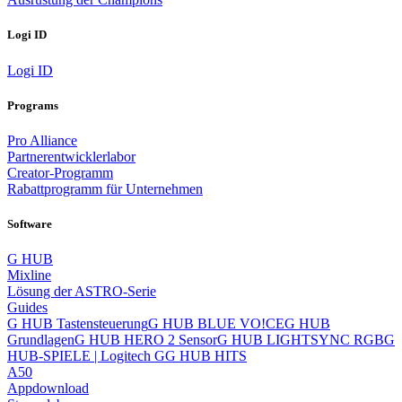
Logi ID
Logi ID
Programs
Pro Alliance
Partnerentwicklerlabor
Creator-Programm
Rabattprogramm für Unternehmen
Software
G HUB
Mixline
Lösung der ASTRO-Serie
Guides
G HUB Tastensteuerung
G HUB BLUE VO!CE
G HUB
Grundlagen
G HUB HERO 2 Sensor
G HUB LIGHTSYNC RGB
G
HUB-SPIELE | Logitech G
G HUB HITS
A50
Appdownload