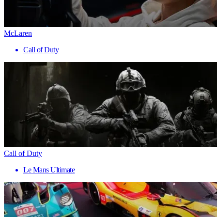
McLaren
Call of Duty
Call of Duty
Le Mans Ultimate