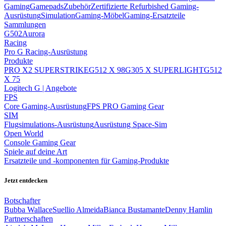
Gaming
Gamepads
Zubehör
Zertifizierte Refurbished Gaming-
Ausrüstung
Simulation
Gaming-Möbel
Gaming-Ersatzteile
Sammlungen
G502
Aurora
Racing
Pro G Racing-Ausrüstung
Produkte
PRO X2 SUPERSTRIKE
G512 X 98
G305 X SUPERLIGHT
G512
X 75
Logitech G | Angebote
FPS
Core Gaming-Ausrüstung
FPS PRO Gaming Gear
SIM
Flugsimulations-Ausrüstung
Ausrüstung Space-Sim
Open World
Console Gaming Gear
Spiele auf deine Art
Ersatzteile und -komponenten für Gaming-Produkte
Jetzt entdecken
Botschafter
Bubba Wallace
Suellio Almeida
Bianca Bustamante
Denny Hamlin
Partnerschaften