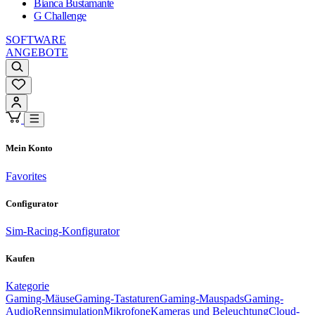
Bianca Bustamante
G Challenge
SOFTWARE
ANGEBOTE
Mein Konto
Favorites
Configurator
Sim-Racing-Konfigurator
Kaufen
Kategorie
Gaming-Mäuse
Gaming-Tastaturen
Gaming-Mauspads
Gaming-
Audio
Rennsimulation
Mikrofone
Kameras und Beleuchtung
Cloud-