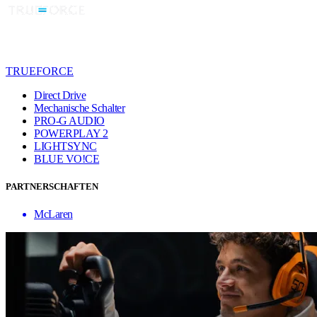
TRUEFORCE
Direct Drive
Mechanische Schalter
PRO-G AUDIO
POWERPLAY 2
LIGHTSYNC
BLUE VO!CE
PARTNERSCHAFTEN
McLaren