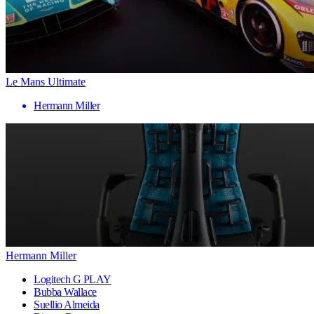
Le Mans Ultimate
Hermann Miller
Hermann Miller
Logitech G PLAY
Bubba Wallace
Suellio Almeida