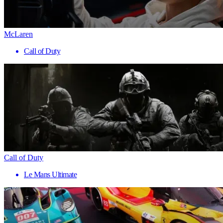
McLaren
Call of Duty
Call of Duty
Le Mans Ultimate