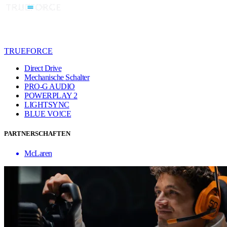
TRUEFORCE
Direct Drive
Mechanische Schalter
PRO-G AUDIO
POWERPLAY 2
LIGHTSYNC
BLUE VO!CE
PARTNERSCHAFTEN
McLaren