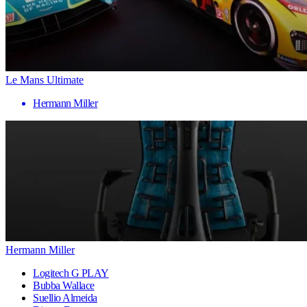
Le Mans Ultimate
Hermann Miller
Hermann Miller
Logitech G PLAY
Bubba Wallace
Suellio Almeida