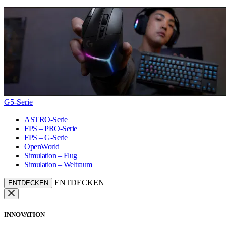
G5-Serie
ASTRO-Serie
FPS – PRO-Serie
FPS – G-Serie
OpenWorld
Simulation – Flug
Simulation – Weltraum
ENTDECKEN
ENTDECKEN
INNOVATION