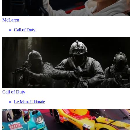
McLaren
Call of Duty
Call of Duty
Le Mans Ultimate