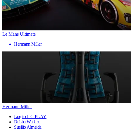
Le Mans Ultimate
Hermann Miller
Hermann Miller
Logitech G PLAY
Bubba Wallace
Suellio Almeida