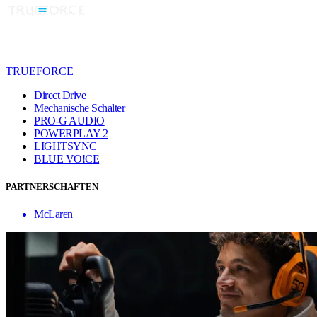
TRUEFORCE
Direct Drive
Mechanische Schalter
PRO-G AUDIO
POWERPLAY 2
LIGHTSYNC
BLUE VO!CE
PARTNERSCHAFTEN
McLaren