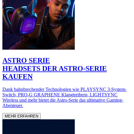
ASTRO SERIE
HEADSETS DER ASTRO-SERIE
KAUFEN
Dank bahnbrechender Technologien wie PLAYSYNC 3-System-
Switch, PRO-G GRAPHENE Klangtreibern, LIGHTSYNC
Wireless und mehr bietet die Astro-Serie das ultimative Gaming-
Abenteuer.
MEHR ERFAHREN