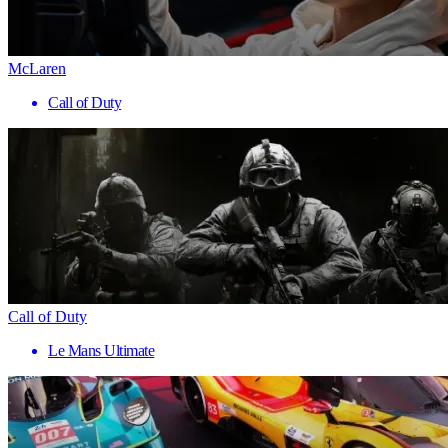
McLaren
Call of Duty
Call of Duty
Le Mans Ultimate