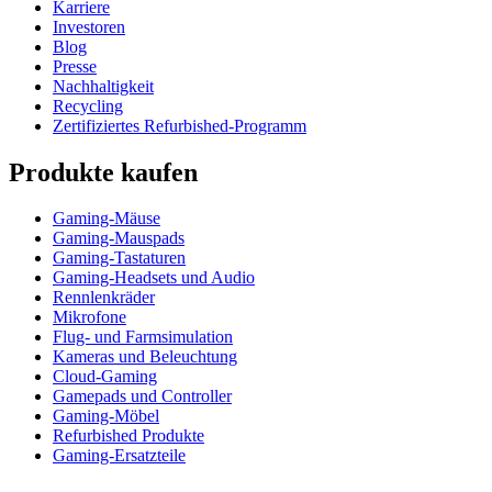
Karriere
Investoren
Blog
Presse
Nachhaltigkeit
Recycling
Zertifiziertes Refurbished-Programm
Produkte kaufen
Gaming-Mäuse
Gaming-Mauspads
Gaming-Tastaturen
Gaming-Headsets und Audio
Rennlenkräder
Mikrofone
Flug- und Farmsimulation
Kameras und Beleuchtung
Cloud-Gaming
Gamepads und Controller
Gaming-Möbel
Refurbished Produkte
Gaming-Ersatzteile