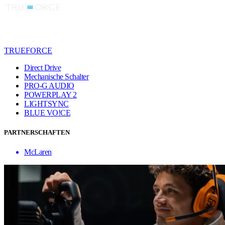
TRUEFORCE
Direct Drive
Mechanische Schalter
PRO-G AUDIO
POWERPLAY 2
LIGHTSYNC
BLUE VO!CE
PARTNERSCHAFTEN
McLaren