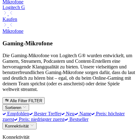
Mikrofone
Logitech G
Kaufen
Mikrofone
Gaming-Mikrofone
Die Gaming-Mikrofone von Logitech G® wurden entwickelt, um
Gamern, Streamern, Podcastern und Content-Erstellern eine
hervorragende Klangqualität zu bieten. Unsere vielseitigen und
benutzerfreundlichen Gaming-Mikrofone sorgen dafür, dass du laut
und deutlich zu hören bist – egal, ob du beim Online-Gaming mit
deinem Team sprichst (oder es anschreist) oder deine Spiele
weltweit streamst.
Alle Filter
FILTER
Sortieren
Empfohlen
Bester Treffer
Neu
Name
Preis: höchster
zuerst
Preis: niedrigster zuerst
Bestseller
Konnektivität
Konnektivität