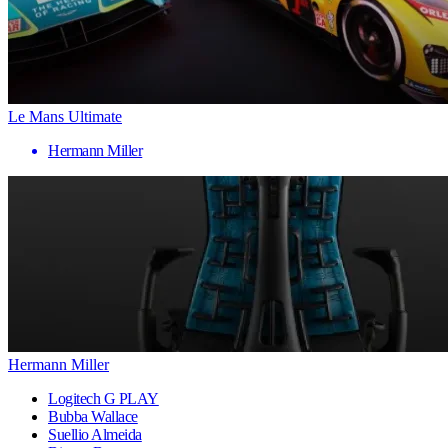
Le Mans Ultimate
Hermann Miller
Hermann Miller
Logitech G PLAY
Bubba Wallace
Suellio Almeida