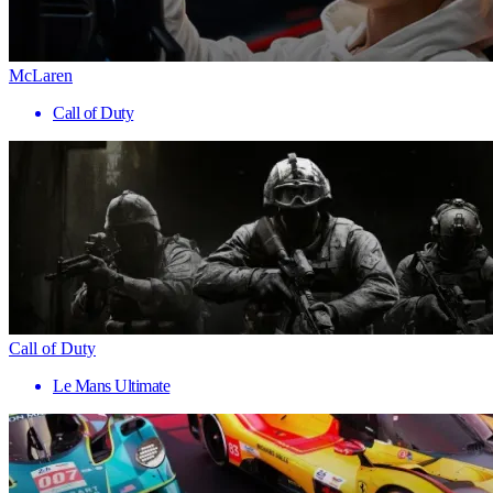
McLaren
Call of Duty
Call of Duty
Le Mans Ultimate