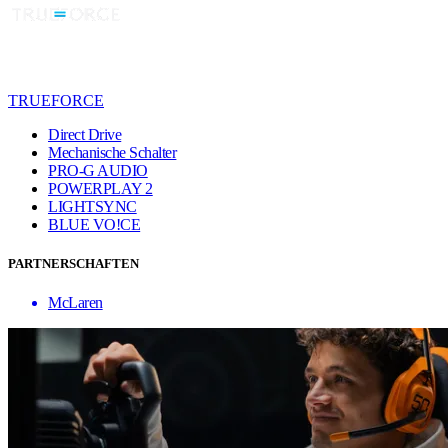
TRUEFORCE
Direct Drive
Mechanische Schalter
PRO-G AUDIO
POWERPLAY 2
LIGHTSYNC
BLUE VO!CE
PARTNERSCHAFTEN
McLaren