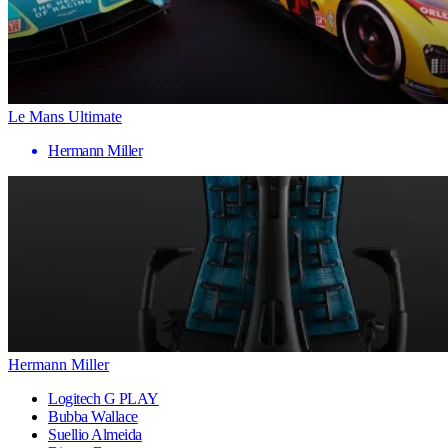
Le Mans Ultimate
Hermann Miller
Hermann Miller
Logitech G PLAY
Bubba Wallace
Suellio Almeida