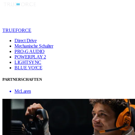
TRUEFORCE
Direct Drive
Mechanische Schalter
PRO-G AUDIO
POWERPLAY 2
LIGHTSYNC
BLUE VO!CE
PARTNERSCHAFTEN
McLaren