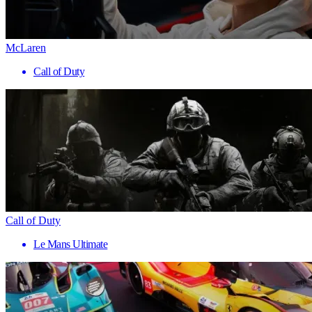
McLaren
Call of Duty
Call of Duty
Le Mans Ultimate