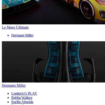
Le Mans Ultimate
Hermann Miller
Hermann Miller
Logitech G PLAY
Bubba Wallace
Suellio Almeida