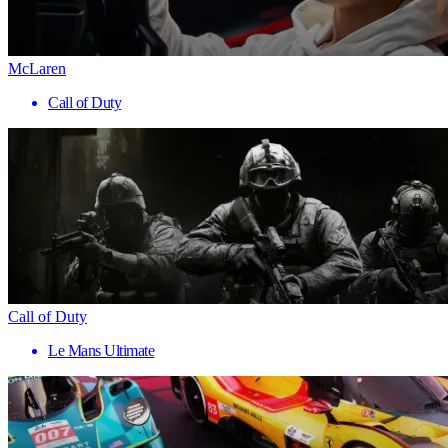
McLaren
Call of Duty
Call of Duty
Le Mans Ultimate