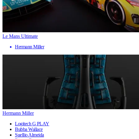
Le Mans Ultimate
Hermann Miller
Hermann Miller
Logitech G PLAY
Bubba Wallace
Suellio Almeida