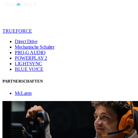
TRUEFORCE
Direct Drive
Mechanische Schalter
PRO-G AUDIO
POWERPLAY 2
LIGHTSYNC
BLUE VO!CE
PARTNERSCHAFTEN
McLaren