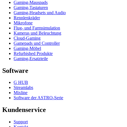
Gaming-Mauspads
Gaming-Tastaturen
Gaming-Headsets und Audio
Rennlenkräder
Mikrofone
Flug- und Farmsimulation
Kameras und Beleuchtung
Cloud-Gaming
Gamepads und Controller
Gaming-Möbel
Refurbished Produkte
Gaming-Ersatzteile
Software
G HUB
Streamlabs
Mixline
Software der ASTRO-Serie
Kundenservice
Support
Kontakt