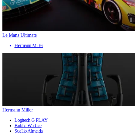
Le Mans Ultimate
Hermann Miller
Hermann Miller
Logitech G PLAY
Bubba Wallace
Suellio Almeida