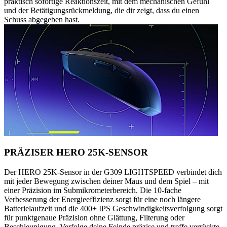
praktisch sofortige Reaktionszeit, mit dem mechanischen Gefühl
und der Betätigungsrückmeldung, die dir zeigt, dass du einen
Schuss abgegeben hast.
PRÄZISER HERO 25K-SENSOR
Der HERO 25K-Sensor in der G309 LIGHTSPEED verbindet dich
mit jeder Bewegung zwischen deiner Maus und dem Spiel – mit
einer Präzision im Submikrometerbereich. Die 10-fache
Verbesserung der Energieeffizienz sorgt für eine noch längere
Batterielaufzeit und die 400+ IPS Geschwindigkeitsverfolgung sorgt
für punktgenaue Präzision ohne Glättung, Filterung oder
Beschleunigung. Verfolge deine Feinde präzise und treffe verrückte