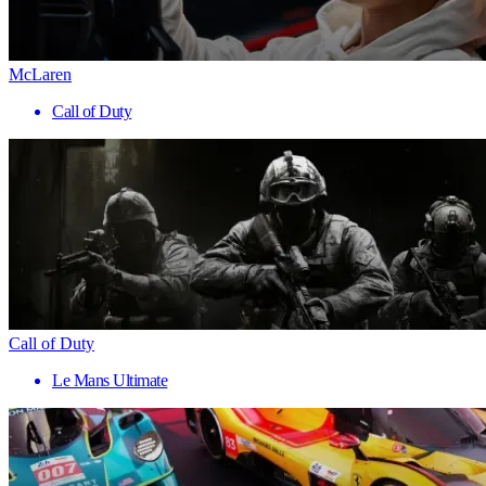
McLaren
Call of Duty
Call of Duty
Le Mans Ultimate