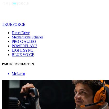
TRUEFORCE
Direct Drive
Mechanische Schalter
PRO-G AUDIO
POWERPLAY 2
LIGHTSYNC
BLUE VO!CE
PARTNERSCHAFTEN
McLaren