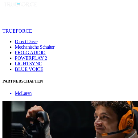
TRUEFORCE
Direct Drive
Mechanische Schalter
PRO-G AUDIO
POWERPLAY 2
LIGHTSYNC
BLUE VO!CE
PARTNERSCHAFTEN
McLaren