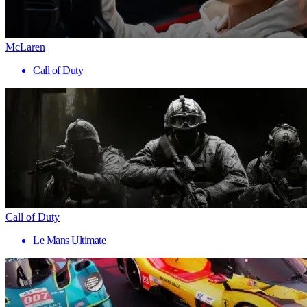
McLaren
Call of Duty
Call of Duty
Le Mans Ultimate