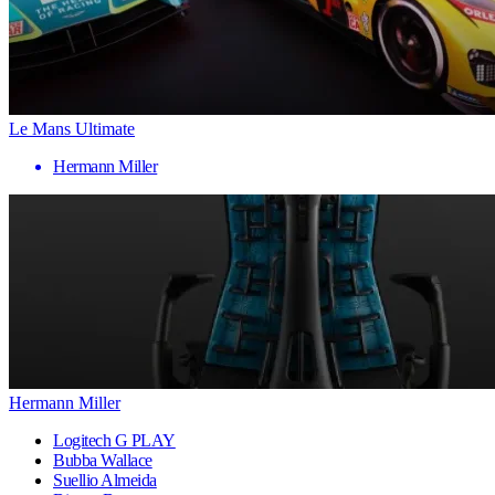
Le Mans Ultimate
Hermann Miller
Hermann Miller
Logitech G PLAY
Bubba Wallace
Suellio Almeida