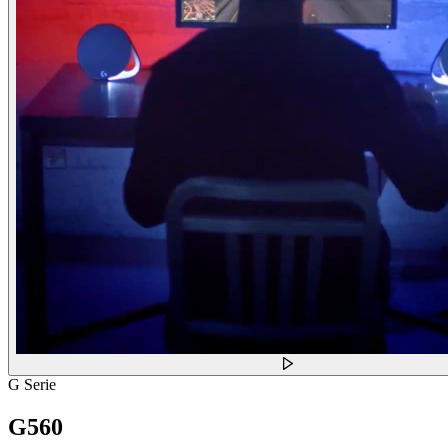
G Serie
G560