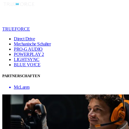
TRUEFORCE
Direct Drive
Mechanische Schalter
PRO-G AUDIO
POWERPLAY 2
LIGHTSYNC
BLUE VO!CE
PARTNERSCHAFTEN
McLaren