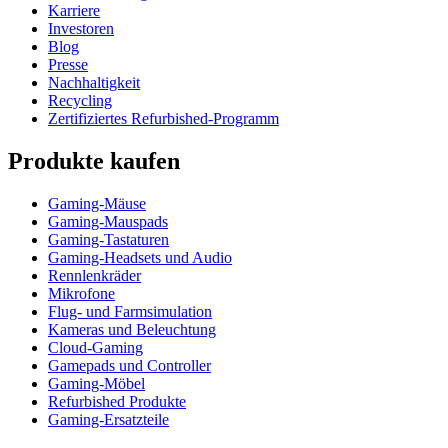
Karriere
Investoren
Blog
Presse
Nachhaltigkeit
Recycling
Zertifiziertes Refurbished-Programm
Produkte kaufen
Gaming-Mäuse
Gaming-Mauspads
Gaming-Tastaturen
Gaming-Headsets und Audio
Rennlenkräder
Mikrofone
Flug- und Farmsimulation
Kameras und Beleuchtung
Cloud-Gaming
Gamepads und Controller
Gaming-Möbel
Refurbished Produkte
Gaming-Ersatzteile