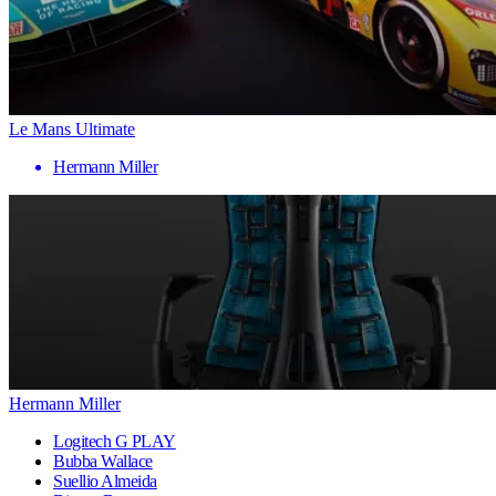
Le Mans Ultimate
Hermann Miller
Hermann Miller
Logitech G PLAY
Bubba Wallace
Suellio Almeida