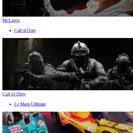
McLaren
Call of Duty
Call of Duty
Le Mans Ultimate