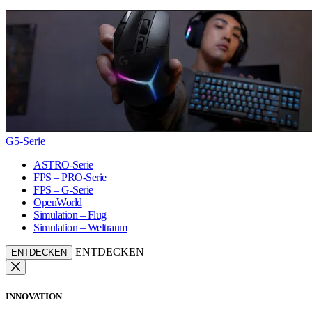
G5-Serie
ASTRO-Serie
FPS – PRO-Serie
FPS – G-Serie
OpenWorld
Simulation – Flug
Simulation – Weltraum
ENTDECKEN
ENTDECKEN
INNOVATION